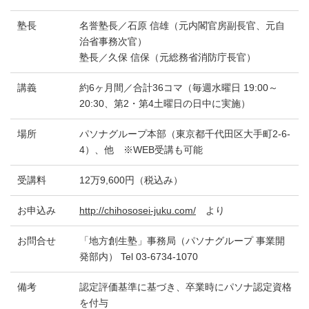
塾長
名誉塾長／石原 信雄（元内閣官房副長官、元自
治省事務次官）
塾長／久保 信保（元総務省消防庁長官）
講義
約6ヶ月間／合計36コマ（毎週水曜日 19:00～
20:30、第2・第4土曜日の日中に実施）
場所
パソナグループ本部（東京都千代田区大手町2-6-
4）、他 ※WEB受講も可能
受講料
12万9,600円（税込み）
お申込み
http://chihososei-juku.com/
より
お問合せ
「地方創生塾」事務局（パソナグループ 事業開
発部内） Tel 03-6734-1070
備考
認定評価基準に基づき、卒業時にパソナ認定資格
を付与