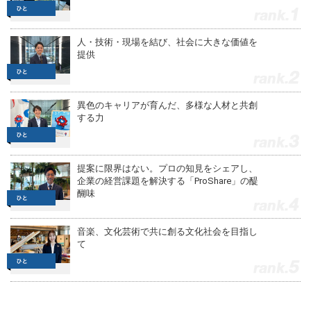
1
人・技術・現場を結び、社会に大きな価値を
提供
2
異色のキャリアが育んだ、多様な人材と共創
する力
3
提案に限界はない。プロの知見をシェアし、
企業の経営課題を解決する「ProShare」の醍
醐味
4
音楽、文化芸術で共に創る文化社会を目指し
て
5