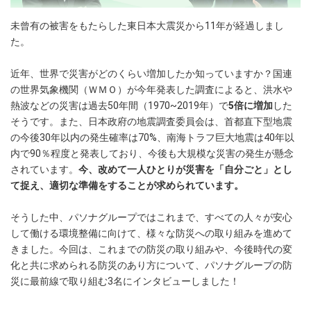
未曾有の被害をもたらした東日本大震災から11年が経過しまし
た。
近年、世界で災害がどのくらい増加したか知っていますか？国連
の世界気象機関（ＷＭＯ）が今年発表した調査によると、洪水や
熱波などの災害は過去50年間（1970~2019年）で
5倍に増加
した
そうです。また、日本政府の地震調査委員会は、首都直下型地震
の今後30年以内の発生確率は70%、南海トラフ巨大地震は40年以
内で90％程度と発表しており、今後も大規模な災害の発生が懸念
されています。
今、改めて一人ひとりが災害を「自分ごと」とし
て捉え、適切な準備をすることが求められています。
そうした中、パソナグループではこれまで、すべての人々が安心
して働ける環境整備に向けて、様々な防災への取り組みを進めて
きました。今回は、これまでの防災の取り組みや、今後時代の変
化と共に求められる防災のあり方について、パソナグループの防
災に最前線で取り組む3名にインタビューしました！