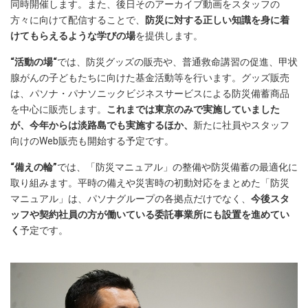
同時開催します。また、後日そのアーカイブ動画をスタッフの
方々に向けて配信することで、
防災に対する正しい知識を身に着
けてもらえるような学びの場
を提供します。
“活動の場“
では、防災グッズの販売や、普通救命講習の促進、甲状
腺がんの子どもたちに向けた基金活動等を行います。グッズ販売
は、パソナ・パナソニックビジネスサービスによる防災備蓄商品
を中心に販売します。
これまでは東京のみで実施していました
が、今年からは淡路島でも実施するほか、
新たに社員やスタッフ
向けのWeb販売も開始する予定です。
“備えの輪”
では、「防災マニュアル」の整備や防災備蓄の最適化に
取り組みます。平時の備えや災害時の初動対応をまとめた「防災
マニュアル」は、パソナグループの各拠点だけでなく、
今後スタ
ッフや契約社員の方が働いている委託事業所にも設置を進めてい
く
予定です。