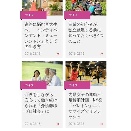
進路に悩む音大生
農業の初心者が、
へ。「インディペ
独立就農する前に
ンデント・ミュー
知っておくべき4つ
ジシャン」として
のこと
の生き方
2016.02.19
2016.02.15
介護をしながら、
内勤女子の運動不
安心して働き続け
足解消計画！NY発
られる「介護離職
「バレトン」エク
ゼロ社会」に
ササイズでリフレ
ッシュ
2016.02.15
2016.02.15