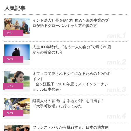
人気記事
インド法人社長を約10年務めた海外事業のプ
ロが語るグローバルキャリアの歩み方
1
人生100年時代、 “もう一人の自分”で輝く60歳
からの黄金の15年
2
オフィスで愛される女性になるための4つのポ
イント
―金ヶ江悦子（2010年度ミス・インターナシ
3
ョナル日本代表）
酪農人材の育成による地方創生を目指す！
『大手町牧場』に行ってみた
4
フランス・パリから挑戦する、日本の地方創