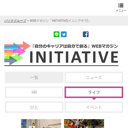
パソナグループ
>
WEBマガジン「INITIATIVE(イニシアチブ)」
一覧
ニュース
HR
ライフ
ひと
イベント