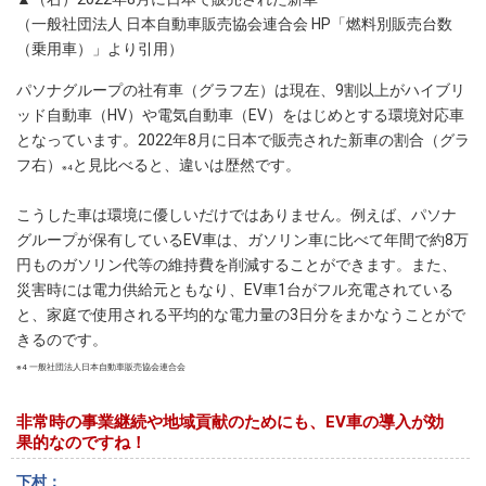
（一般社団法人 日本自動車販売協会連合会 HP「燃料別販売台数
（乗用車）」より引用）
パソナグループの社有車（グラフ左）は現在、9割以上がハイブリ
ッド自動車（HV）や電気自動車（EV）をはじめとする環境対応車
となっています。2022年8月に日本で販売された新車の割合（グラ
フ右）
と見比べると、違いは歴然です。
※4
こうした車は環境に優しいだけではありません。例えば、パソナ
グループが保有しているEV車は、ガソリン車に比べて年間で約8万
円ものガソリン代等の維持費を削減することができます。また、
災害時には電力供給元ともなり、EV車1台がフル充電されている
と、家庭で使用される平均的な電力量の3日分をまかなうことがで
きるのです。
※4 一般社団法人日本自動車販売協会連合会
非常時の事業継続や地域貢献のためにも、EV車の導入が効
果的なのですね！
下村