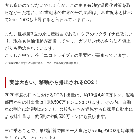
方も多いのではないでしょうか。このまま有効な温暖化対策を取
らなかった場合、21世紀末の世界の平均気温は、20世紀末と比べ
て2.6～4.8℃も上昇すると言われています
。
※1
また、世界第3位の原油産出国であるロシアのウクライナ侵攻によ
り、現在も原油価格が高騰しており、ガソリン代のさらなる値上
がりも懸念されています。
こうした中で、今「エコドライブ」の重要性が高まっています。
※1 気候変動に関する政府間パネル（IPCC）の第５次評価報告書より
実は大きい、移動から排出されるCO2！
2020年度の日本におけるCO2排出量は、約10億4,400万トン。運輸
部門からの排出量は1億8,500万トンにのぼります。その内、自動
車の割合は約9割にのぼり、普段私たちが運転する自家用自動車に
よる排出量は、約5割の約8,500万トンにも及びます。
車に乗ることで、単純計算で国民一人当たり670kgのCO2を毎年排
出していることになります。