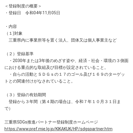
＜登録制度の概要＞
・登録日 令和04年11月05日
・内容
（１)対象
三重県内に事業所等を置く法人、団体又は個人事業主など
（２）登録基準
・2030年または3年後のめざす姿や、経済・社会・環境の３側面
における重点的な取組及び目標が設定されていること。
・自らの活動とＳＤＧｓの１７のゴール及び１６９のターゲッ
トとの関連付けがなされていること。
（３）登録の有効期間
登録から３年間（第４期の場合は、令和７年１０月３１日ま
で）
三重県SDGs推進パートナー登録制度ホームページ
https://www.pref.mie.lg.jp/KIKAKUK/HP/sdgspartner.htm