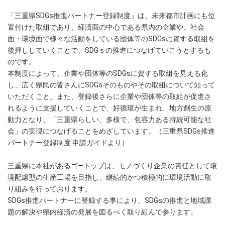
「三重県SDGs推進パートナー登録制度」は、未来都市計画にも位
置付けた取組であり、経済面の中心である県内の企業や、社会
面・環境面で様々な活動をしている団体等のSDGsに資する取組を
後押ししていくことで、SDGｓの推進につなげていこうとするも
のです。
本制度によって、企業や団体等のSDGsに資する取組を見える化
し、広く県民の皆さんにSDGsそのものやその取組について知って
いただくこと、また、登録後さらに企業や団体等の取組が促進さ
れるように支援していくことで、好循環が生まれ、地方創生の原
動力となり、「三重県らしい、多様で、包容力ある持続可能な社
会」の実現につなげることをめざしています。（三重県SDGs推進
パートナー登録制度 申請ガイドより）
三重県に本社があるゴ―トップは、モノづくり企業の責任として環
境配慮型の生産工場を目指し、継続的かつ積極的に環境活動に取
り組みを行っております。
SDGs推進パートナーに登録する事により、SDGsの推進と地域課
題の解決や県内経済の発展を図るべく取り組んで参ります。