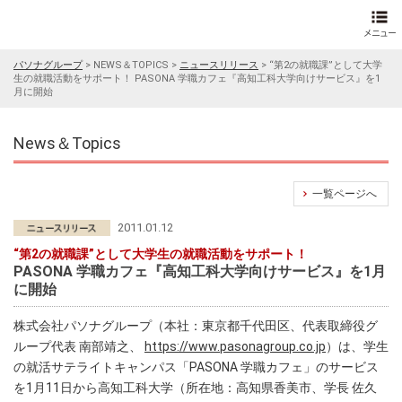
パソナグループ
>
NEWS＆TOPICS
>
ニュースリリース
>
“第2の就職課”として大学
生の就職活動をサポート！ PASONA 学職カフェ『高知工科大学向けサービス』を1
月に開始
News＆Topics
一覧ページへ
2011.01.12
“第2の就職課”として大学生の就職活動をサポート！
PASONA 学職カフェ『高知工科大学向けサービス』を1月
に開始
株式会社パソナグループ（本社：東京都千代田区、代表取締役グ
ループ代表 南部靖之、
https://www.pasonagroup.co.jp
）は、学生
の就活サテライトキャンパス「PASONA 学職カフェ」のサービス
を1月11日から高知工科大学（所在地：高知県香美市、学長 佐久