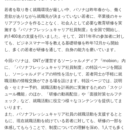
若者を取り巻く就職環境が厳しい中、パソナは昨年春から、働く
意欲がありながら就職先が決まっていない若者に、卒業後のキャ
リアブランクを作ることなく、社会人として必要な教育研修を実
施する『パソナフレッシュキャリア社員制度』を全国で開始し、
約1400名の支援を行いました。そして、2011年卒の参加者に対し
ても、ビジネスマナー等を教える基礎研修を昨年12月から開始
し、多くの若者が研修を通して、自身の能力を磨いています。
今回パソナは、GNTが運営するソーシャルメディア 『mobion』 内
に、「パソナフレッシュキャリア社員制度」の特設ページを開設
し、ソーシャルメディアの特性を活かして、若者同士が手軽に就
職活動の情報交換ができる場を設けます。特設ページでは、説明
会・セミナー予約、就職活動を計画的に実施するための「スケジ
ュール機能」のほか、「研修の動画配信」や「面接対策セルフチ
ェック」など、就職活動に役立つ様々なコンテンツを提供してま
いります。
また、パソナフレッシュキャリア社員の就職活動を支援するとと
もに、現在就職活動を続けている若者に対しても、研修の一部を
体感してもらうことで、制度についての理解を深め、1人でも多く