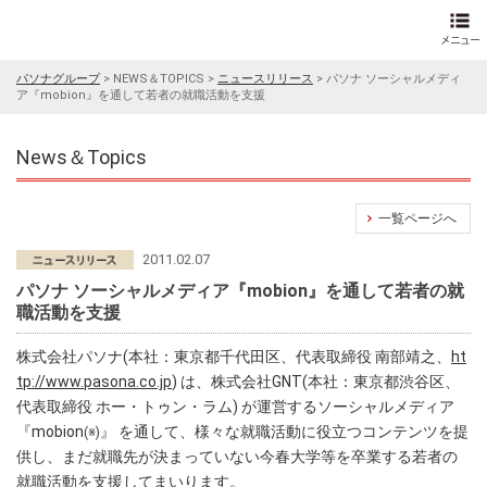
パソナグループ
>
NEWS＆TOPICS
>
ニュースリリース
>
パソナ ソーシャルメディ
ア『mobion』を通して若者の就職活動を支援
News＆Topics
一覧ページへ
2011.02.07
パソナ ソーシャルメディア『mobion』を通して若者の就
職活動を支援
株式会社パソナ(本社：東京都千代田区、代表取締役 南部靖之、
ht
tp://www.pasona.co.jp
) は、株式会社GNT(本社：東京都渋谷区、
代表取締役 ホー・トゥン・ラム) が運営するソーシャルメディア
『mobion
』 を通して、様々な就職活動に役立つコンテンツを提
(※)
供し、まだ就職先が決まっていない今春大学等を卒業する若者の
就職活動を支援してまいります。