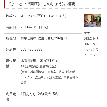
『よっといで西庄(にしのしょう)』概要
施設名
よっといで西庄(にしのしょう)
開設日
2011年3月1日(火)
参考
所在地
和歌山県和歌山市西庄296番13
施設におけ
るレクリエ
連絡先
073-480-3833
ーションの
イメージ
建物規
木造2階建 床面積131㎡
模
※介護保険法設置基準に適合
(食堂、機能訓練室、静養室、浴室･脱衣所、
トイレ、洗面所、介護相談室、事務室等を
設置)
利用定
1日あたり12名(最大15名)
員