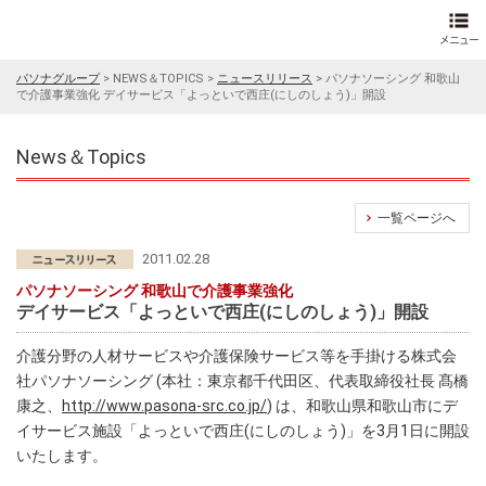
パソナグループ
>
NEWS＆TOPICS
>
ニュースリリース
>
パソナソーシング 和歌山
で介護事業強化 デイサービス「よっといで西庄(にしのしょう)」開設
News＆Topics
一覧ページへ
2011.02.28
パソナソーシング 和歌山で介護事業強化
デイサービス「よっといで西庄(にしのしょう)」開設
介護分野の人材サービスや介護保険サービス等を手掛ける株式会
社パソナソーシング (本社：東京都千代田区、代表取締役社長 髙橋
康之、
http://www.pasona-src.co.jp/
) は、和歌山県和歌山市にデ
イサービス施設「よっといで西庄(にしのしょう)」を3月1日に開設
いたします。