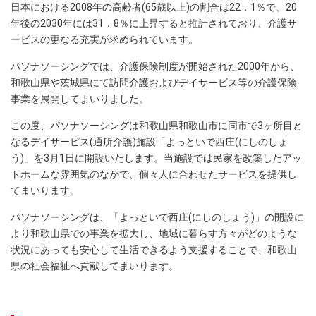
日本における2008年の高齢者(65歳以上)の割合は22．1％で、20
年後の2030年には31．8％に上昇すると推計されており、介護サ
ービスの更なる充実が求められています。
パソナソーシングでは、介護保険制度が開始された2000年から、
和歌山県や茨城県にて訪問介護およびデイサービス等の介護保険
事業を展開してまいりました。
この度、パソナソーシングは和歌山県和歌山市に同市で3ヶ所目と
なるデイサービス(通所介護)施設「よっといで西庄(にしのしょ
う)」を3月1日に開設いたします。当施設では民家を改築したアッ
トホームな雰囲気のなかで、個々人に合わせたサービスを提供し
てまいります。
パソナソーシングは、「よっといで西庄(にしのしょう)」の開設に
より和歌山県での事業を拡大し、地域に暮らす方々がどのような
状況にあっても安心して生活できるよう支援することで、和歌山
県の社会福祉へ貢献してまいります。