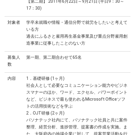
【第二期】 2011年6月22日～9月21日 (平日9：30～
17：30)
対象者
学卒未就職や情報・通信分野で就労をしたいと考えて
いる方
過去にふるさと雇用再生基金事業及び重点分野雇用創
造事業に従事したことのない方
募集人
第一期、第二期合わせて65名
数
内容
1．基礎研修 (1ヶ月)
社会人として必要なコミュニケーション能力やビジネ
スマナーのほか、ワード、エクセル、パワーポイント
など、ビジネスで最も使われるMicrosoft Officeソフ
トの活用技術などを学ぶ
2．OJT研修 (2ヶ月)
パソナテック社内にて、パソナテック社員と共に案件
整理、経営分析、進捗管理、提案書の作成を実施。ま
た、大阪府内の地場企業に対して、提案営業活動を行