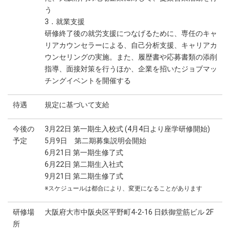
う
3．就業支援
研修終了後の就労支援につなげるために、専任のキャ
リアカウンセラーによる、自己分析支援、キャリアカ
ウンセリングの実施。また、履歴書や応募書類の添削
指導、面接対策を行うほか、企業を招いたジョブマッ
チングイベントを開催する
待遇
規定に基づいて支給
今後の
3月22日 第一期生入校式 (4月4日より座学研修開始)
予定
5月9日 第二期募集説明会開始
6月21日 第一期生修了式
6月22日 第二期生入社式
9月21日 第二期生修了式
※スケジュールは都合により、変更になることがあります
研修場
大阪府大市中阪央区平野町4-2-16 日鉄御堂筋ビル 2F
所