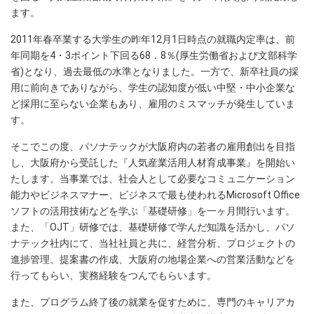
ます。
2011年春卒業する大学生の昨年12月1日時点の就職内定率は、前
年同期を4・3ポイント下回る68．8％(厚生労働省および文部科学
省)となり、過去最低の水準となりました。一方で、新卒社員の採
用に前向きでありながら、学生の認知度が低い中堅・中小企業な
ど採用に至らない企業もあり、雇用のミスマッチが発生していま
す。
そこでこの度、パソナテックが大阪府内の若者の雇用創出を目指
し、大阪府から受託した『人気産業活用人材育成事業』を開始い
たします。当事業では、社会人として必要なコミュニケーション
能力やビジネスマナー、ビジネスで最も使われるMicrosoft Office
ソフトの活用技術などを学ぶ「基礎研修」を一ヶ月間行います。
また、「OJT」研修では、基礎研修で学んだ知識を活かし、パソ
ナテック社内にて、当社社員と共に、経営分析、プロジェクトの
進捗管理、提案書の作成、大阪府の地場企業への営業活動などを
行ってもらい、実務経験をつんでもらいます。
また、プログラム終了後の就業を促すために、専門のキャリアカ