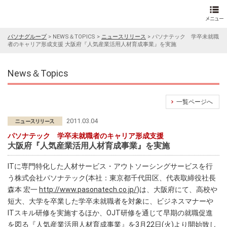
パソナグループ
>
NEWS＆TOPICS
>
ニュースリリース
>
パソナテック 学卒未就職
者のキャリア形成支援 大阪府『人気産業活用人材育成事業』を実施
News＆Topics
一覧ページへ
2011.03.04
パソナテック 学卒未就職者のキャリア形成支援
大阪府『人気産業活用人材育成事業』を実施
ITに専門特化した人材サービス・アウトソーシングサービスを行
う株式会社パソナテック(本社：東京都千代田区、代表取締役社長
森本 宏一
http://www.pasonatech.co.jp/
)は、大阪府にて、高校や
短大、大学を卒業した学卒未就職者を対象に、ビジネスマナーや
ITスキル研修を実施するほか、OJT研修を通じて早期の就職促進
を図る『人気産業活用人材育成事業』を3月22日(火)より開始致し