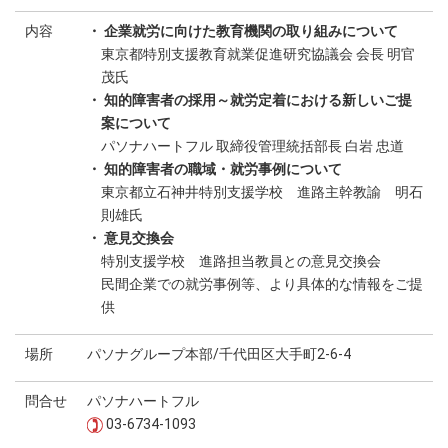
内容
・ 企業就労に向けた教育機関の取り組みについて
東京都特別支援教育就業促進研究協議会 会長 明官
茂氏
・ 知的障害者の採用～就労定着における新しいご提
案について
パソナハートフル 取締役管理統括部長 白岩 忠道
・ 知的障害者の職域・就労事例について
東京都立石神井特別支援学校 進路主幹教諭 明石
則雄氏
・ 意見交換会
特別支援学校 進路担当教員との意見交換会
民間企業での就労事例等、より具体的な情報をご提
供
場所
パソナグループ本部/千代田区大手町2-6-4
問合せ
パソナハートフル
03-6734-1093