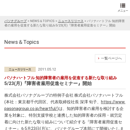
パソナグループ
>
NEWS＆TOPICS
>
ニュースリリース
>
パソナハｰトフル 知的障害
者の雇用を促進する新たな取り組み5/23(月)『障害者雇用促進セミナー』開始
News＆Topics
一覧ページへ
2011.05.12
パソナハｰトフル 知的障害者の雇用を促進する新たな取り組み
5/23(月)『障害者雇用促進セミナー』開始
株式会社パソナグループの特例子会社 株式会社パソナハートフル
(本社：東京都千代田区、代表取締役社長 深澤 旬子、
https://www.
pasonagroup.co.jp/heartful/
)は、知的障害者の雇用を検討する企
業を対象に、特別支援学校と連携した知的障害者の採用・就労定
着に向けた新たな取り組みについて紹介する『障害者雇用促進セ
ミナー』を5月23日(月)に、パソナグループ本部にて開催いたしま