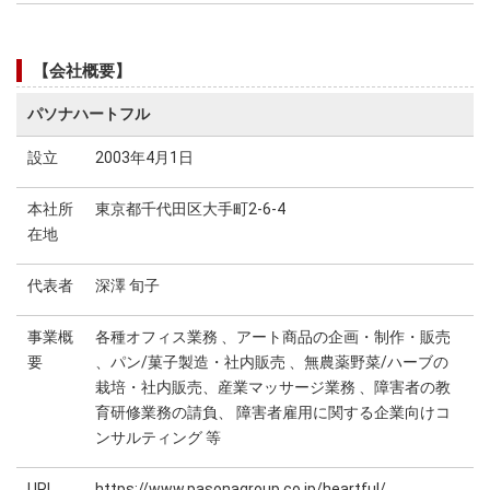
【会社概要】
パソナハートフル
設立
2003年4月1日
本社所
東京都千代田区大手町2-6-4
在地
代表者
深澤 旬子
事業概
各種オフィス業務 、アート商品の企画・制作・販売
要
、パン/菓子製造・社内販売 、無農薬野菜/ハーブの
栽培・社内販売、産業マッサージ業務 、障害者の教
育研修業務の請負、 障害者雇用に関する企業向けコ
ンサルティング 等
URL
https://www.pasonagroup.co.jp/heartful/