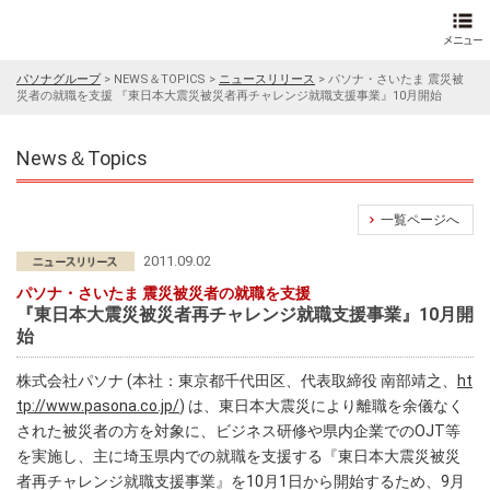
パソナグループ
>
NEWS＆TOPICS
>
ニュースリリース
>
パソナ・さいたま 震災被
災者の就職を支援 『東日本大震災被災者再チャレンジ就職支援事業』10月開始
News＆Topics
一覧ページへ
2011.09.02
パソナ・さいたま 震災被災者の就職を支援
『東日本大震災被災者再チャレンジ就職支援事業』10月開
始
株式会社パソナ (本社：東京都千代田区、代表取締役 南部靖之、
ht
tp://www.pasona.co.jp/
) は、東日本大震災により離職を余儀なく
された被災者の方を対象に、ビジネス研修や県内企業でのOJT等
を実施し、主に埼玉県内での就職を支援する『東日本大震災被災
者再チャレンジ就職支援事業』を10月1日から開始するため、9月