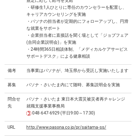
規定に応じて給与を支給
・研修生1人ひとりに専任のカウンセラーを配置し、
キャリアカウンセリングを実施
・パソナの担当者が定期的にフォローアップし、円滑
な就業をサポート
・企業担当者に直接話を聞く場として「ジョブフェア
(合同企業説明会)」を実施
・24時間365日相談体制、「メディカルケアサービス
サポートデスク」による健康相談
備考
当事業はパソナが、埼玉県から受託し実施いたします
募集
パソナ・さいたま内にて随時、募集説明会を実施
問合せ
パソナ・さいたま 東日本大震災被災者再チャレンジ
先
就職支援事業事務局
048-647-6929 (平日9:00～17:30)
URL
http://www.pasona.co.jp/pr/saitama-ss/