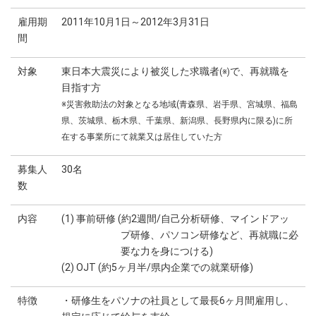
雇用期
2011年10月1日～2012年3月31日
間
対象
東日本大震災により被災した求職者
で、再就職を
(※)
目指す方
※災害救助法の対象となる地域(青森県、岩手県、宮城県、福島
県、茨城県、栃木県、千葉県、新潟県、長野県内に限る)に所
在する事業所にて就業又は居住していた方
募集人
30名
数
内容
(1) 事前研修 (約2週間/自己分析研修、マインドアッ
プ研修、パソコン研修など、再就職に必
要な力を身につける)
(2) OJT (約5ヶ月半/県内企業での就業研修)
特徴
・研修生をパソナの社員として最長6ヶ月間雇用し、