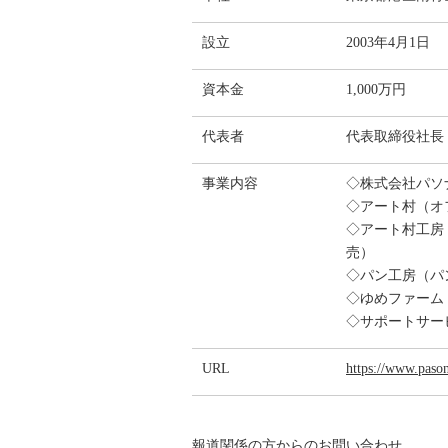
設立
2003年4月1日
資本金
1,000万円
代表者
代表取締役社長
事業内容
◇株式会社パソ
◇アート村（オ
◇アート村工房
売）
◇パン工房（パ
◇ゆめファーム
◇サポートサー
URL
https://www.pason
報道関係の方からのお問い合わせ