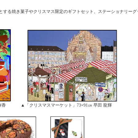
とする焼き菓子やクリスマス限定のギフトセット、ステーショナリーグ
澤 弥香 ▲「クリスマスマーケット」73×91㎝ 早田 龍輝