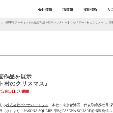
会社情報
IR情報
採用情報
サ
ース
>
障害者アーティストの絵画作品を展示パソナハートフル『アート村のクリスマス』情報発信ス
画作品を展示
ト村のクリスマス』
て12月13日より開催
ある
株式会社パソナハートフル
（本社：東京都港区、代表取締役社長 深
水）より、PASONA SQUARE 2階とPASONA SQUARE前情報発信スペ