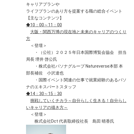
キャリアプランや
ライフプランのあり方を提案する職の総合イベント
【主なコンテンツ】
◆10：00～11：00
大阪・関西万博の現在地と未来のキャリアのつくり
方
＜登壇＞
・（公社）２０２５年日本国際博覧会協会 担当
局長 堺井 啓公氏
・株式会社パソナグループ Natureverse本部 本
部長補佐 小沢達也
・国際イベント関連の仕事で就業経験のあるパソ
ナのエキスパートスタッフ
◆14：30～15：30
挑戦していくチカラ～自分らしく生きる！自分らし
いキャリアの描き方～
＜登壇＞
株式会社Dct 代表取締役社長 島田 晴香氏