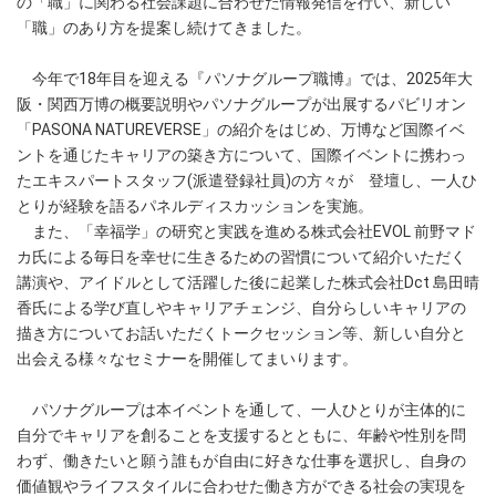
の「職」に関わる社会課題に合わせた情報発信を行い、新しい
「職」のあり方を提案し続けてきました。
今年で18年目を迎える『パソナグループ職博』では、2025年大
阪・関西万博の概要説明やパソナグループが出展するパビリオン
「PASONA NATUREVERSE」の紹介をはじめ、万博など国際イベ
ントを通じたキャリアの築き方について、国際イベントに携わっ
たエキスパートスタッフ(派遣登録社員)の方々が 登壇し、一人ひ
とりが経験を語るパネルディスカッションを実施。
また、「幸福学」の研究と実践を進める株式会社EVOL 前野マド
カ氏による毎日を幸せに生きるための習慣について紹介いただく
講演や、アイドルとして活躍した後に起業した株式会社Dct 島田晴
香氏による学び直しやキャリアチェンジ、自分らしいキャリアの
描き方についてお話いただくトークセッション等、新しい自分と
出会える様々なセミナーを開催してまいります。
パソナグループは本イベントを通して、一人ひとりが主体的に
自分でキャリアを創ることを支援するとともに、年齢や性別を問
わず、働きたいと願う誰もが自由に好きな仕事を選択し、自身の
価値観やライフスタイルに合わせた働き方ができる社会の実現を