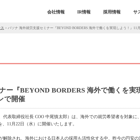
会社情報
IR情報
採用情報
サ
ース
>
パソナ 海外就労支援セミナー『BEYOND BORDERS 海外で働くを実現しよう！』1
ー『BEYOND BORDERS 海外で働くを
インで開催
代表取締役社長 COO 中尾慎太郎）は、海外での就労希望者を対象に、
』を、11月22日（水）に開催いたします。
が解除され、海外における日本人の採用も活性化する中、昨今の円安の