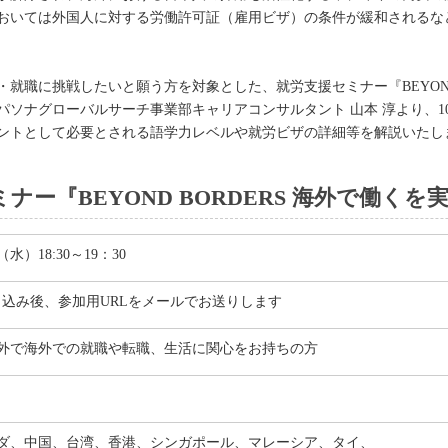
おいては外国人に対する労働許可証（雇用ビザ）の条件が緩和されるな
就職に挑戦したいと願う方を対象とした、就労支援セミナー『BEYOND 
パソナグローバルサーチ事業部キャリアコンサルタント 山本 淳より、1
ントとして必要とされる語学力レベルや就労ビザの詳細等を解説いたし
ー『BEYOND BORDERS 海外で働く
（水）18:30～19：30
お申込み後、参加用URLをメールでお送りします
外で海外での就職や転職、生活に関心をお持ちの方
ダ、中国、台湾、香港、シンガポール、マレーシア、タイ、