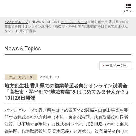
パソナグループ
>
NEWS＆TOPICS
>
ニュースリリース
>
地方創生社 香川県での複
業希望者向けオンライン説明会『高松市・琴平町で“地域複業”をはじめてみません
か？』 10月26日開催
News＆Topics
一覧ページへ
2023.10.19
地方創生社 香川県での複業希望者向けオンライン説明会
『高松市・琴平町で“地域複業”をはじめてみませんか？』
10月26日開催
パソナグループで香川県をはじめ四国での関係人口創出事業を展
開する
株式会社地方創生
（本社：東京都港区、代表取締役社長 近
江淳、以下地方創生社）は株式会社パソナJOB HUB（本社：東京
都港区、代表取締役社長 髙木元義）と連携し、複業希望者向けオ