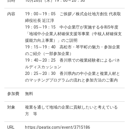
日時
10月26日（木）19：00～20：30
内容
19：00～19：05 ご挨拶／株式会社地方創生 代表取
締役社長 近江淳
19：05～19：15 中小企業庁が実施する令和5年度
「地域中小企業人材確保支援等事業（中核人材確保支
援能力向上事業）」のご説明
19：15～19：40 高松市・琴平町の魅力・参加企業
のご紹介（一部参加企業）
19：40～20：25 香川県での複業経験者によるパネ
ルディスカッション
20：25～20：30 香川県内の中小企業と複業人材と
のマッチングプログラムの流れと参加方法のご案内
参加費
無料
対象
複業を通して地域の企業に貢献したいと考えている
方 等
URL
https://peatix.com/event/3715186