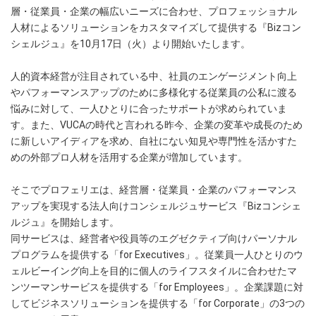
層・従業員・企業の幅広いニーズに合わせ、プロフェッショナル
人材によるソリューションをカスタマイズして提供する『Bizコン
シェルジュ』を10月17日（火）より開始いたします。
人的資本経営が注目されている中、社員のエンゲージメント向上
やパフォーマンスアップのために多様化する従業員の公私に渡る
悩みに対して、一人ひとりに合ったサポートが求められていま
す。また、VUCAの時代と言われる昨今、企業の変革や成長のため
に新しいアイディアを求め、自社にない知見や専門性を活かすた
めの外部プロ人材を活用する企業が増加しています。
そこでプロフェリエは、経営層・従業員・企業のパフォーマンス
アップを実現する法人向けコンシェルジュサービス『Bizコンシェ
ルジュ』を開始します。
同サービスは、経営者や役員等のエグゼクティブ向けパーソナル
プログラムを提供する「for Executives」。従業員一人ひとりのウ
ェルビーイング向上を目的に個人のライフスタイルに合わせたマ
ンツーマンサービスを提供する「for Employees」。企業課題に対
してビジネスソリューションを提供する「for Corporate」の3つの