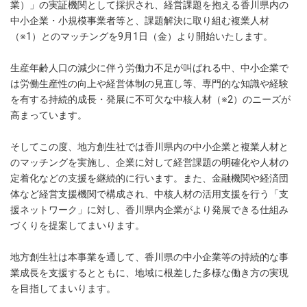
業）」の実証機関として採択され、経営課題を抱える香川県内の
中小企業・小規模事業者等と、課題解決に取り組む複業人材
（※1）とのマッチングを9月1日（金）より開始いたします。
生産年齢人口の減少に伴う労働力不足が叫ばれる中、中小企業で
は労働生産性の向上や経営体制の見直し等、専門的な知識や経験
を有する持続的成長・発展に不可欠な中核人材（※2）のニーズが
高まっています。
そしてこの度、地方創生社では香川県内の中小企業と複業人材と
のマッチングを実施し、企業に対して経営課題の明確化や人材の
定着化などの支援を継続的に行います。また、金融機関や経済団
体など経営支援機関で構成され、中核人材の活用支援を行う「支
援ネットワーク」に対し、香川県内企業がより発展できる仕組み
づくりを提案してまいります。
地方創生社は本事業を通して、香川県の中小企業等の持続的な事
業成長を支援するとともに、地域に根差した多様な働き方の実現
を目指してまいります。