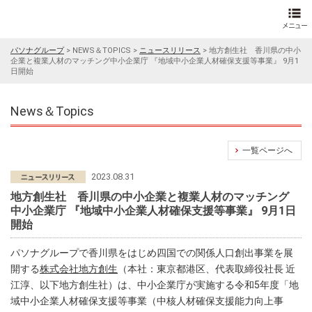
パソナグループ
>
NEWS＆TOPICS
>
ニュースリリース
>
地方創生社 香川県の中小
企業と複業人材のマッチング中小企業庁 『地域中小企業人材確保支援等事業』 9月1
日開始
News＆Topics
一覧ページへ
2023.08.31
地方創生社 香川県の中小企業と複業人材のマッチング
中小企業庁 『地域中小企業人材確保支援等事業』 9月1日
開始
パソナグループで香川県をはじめ四国での関係人口創出事業を展
開する
株式会社地方創生
（本社：東京都港区、代表取締役社長 近
江淳、以下地方創生社）は、中小企業庁が実施する令和5年度「地
域中小企業人材確保支援等事業（中核人材確保支援能力向上事