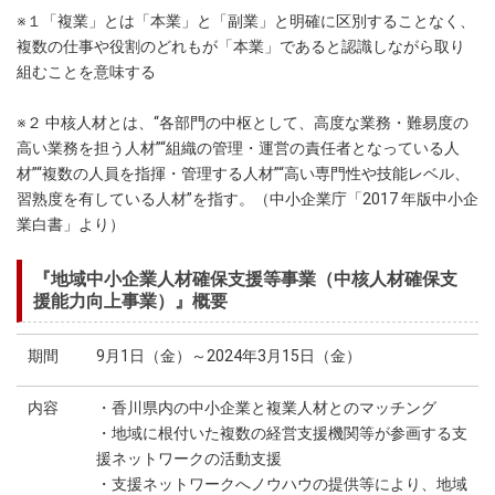
※１「複業」とは「本業」と「副業」と明確に区別することなく、
複数の仕事や役割のどれもが「本業」であると認識しながら取り
組むことを意味する
※２ 中核人材とは、“各部門の中枢として、高度な業務・難易度の
高い業務を担う人材”“組織の管理・運営の責任者となっている人
材”“複数の人員を指揮・管理する人材”“高い専門性や技能レベル、
習熟度を有している人材”を指す。（中小企業庁「2017 年版中小企
業白書」より）
『地域中小企業人材確保支援等事業（中核人材確保支
援能力向上事業）』概要
期間
9月1日（金）～2024年3月15日（金）
内容
・香川県内の中小企業と複業人材とのマッチング
・地域に根付いた複数の経営支援機関等が参画する支
援ネットワークの活動支援
・支援ネットワークへノウハウの提供等により、地域