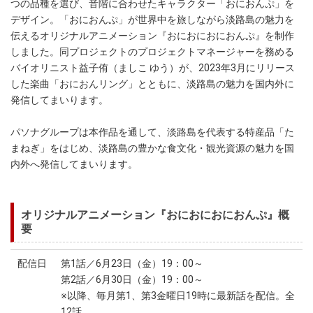
つの品種を選び、音階に合わせたキャラクター「おにおんぷ」を
デザイン。「おにおんぷ」が世界中を旅しながら淡路島の魅力を
伝えるオリジナルアニメーション『おにおにおにおんぷ』を制作
しました。同プロジェクトのプロジェクトマネージャーを務める
バイオリニスト益子侑（ましこ ゆう）が、2023年3月にリリース
した楽曲「おにおんリング」とともに、淡路島の魅力を国内外に
発信してまいります。
パソナグループは本作品を通して、淡路島を代表する特産品「た
まねぎ」をはじめ、淡路島の豊かな食文化・観光資源の魅力を国
内外へ発信してまいります。
オリジナルアニメーション『おにおにおにおんぷ』概
要
配信日
第1話／6月23日（金）19：00～
第2話／6月30日（金）19：00～
※以降、毎月第1、第3金曜日19時に最新話を配信。全
12話。