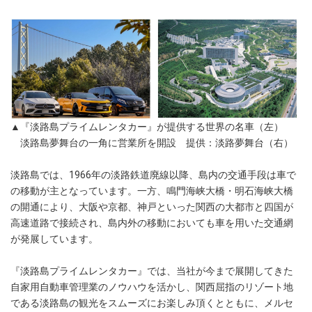
▲『淡路島プライムレンタカー』が提供する世界の名車（左）
淡路島夢舞台の一角に営業所を開設 提供：淡路夢舞台（右）
淡路島では、1966年の淡路鉄道廃線以降、島内の交通手段は車で
の移動が主となっています。一方、鳴門海峡大橋・明石海峡大橋
の開通により、大阪や京都、神戸といった関西の大都市と四国が
高速道路で接続され、島内外の移動においても車を用いた交通網
が発展しています。
『淡路島プライムレンタカー』では、当社が今まで展開してきた
自家用自動車管理業のノウハウを活かし、関西屈指のリゾート地
である淡路島の観光をスムーズにお楽しみ頂くとともに、メルセ