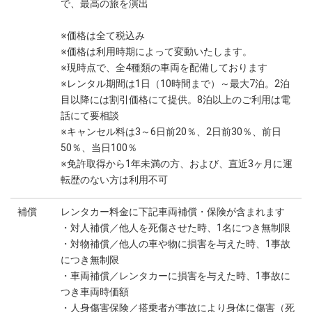
で、最高の旅を演出
※価格は全て税込み
※価格は利用時期によって変動いたします。
※現時点で、全4種類の車両を配備しております
※レンタル期間は1日（10時間まで）～最大7泊。2泊
目以降には割引価格にて提供。8泊以上のご利用は電
話にて要相談
※キャンセル料は3～6日前20％、2日前30％、前日
50％、当日100％
※免許取得から1年未満の方、および、直近3ヶ月に運
転歴のない方は利用不可
補償
レンタカー料金に下記車両補償・保険が含まれます
・対人補償／他人を死傷させた時、1名につき無制限
・対物補償／他人の車や物に損害を与えた時、1事故
につき無制限
・車両補償／レンタカーに損害を与えた時、1事故に
つき車両時価額
・人身傷害保険／搭乗者が事故により身体に傷害（死