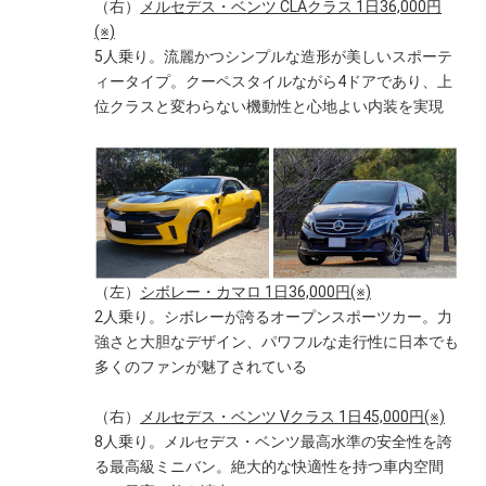
（右）
メルセデス・ベンツ CLAクラス 1日36,000円
(※)
5人乗り。流麗かつシンプルな造形が美しいスポーテ
ィータイプ。クーペスタイルながら4ドアであり、上
位クラスと変わらない機動性と心地よい内装を実現
（左）
シボレー・カマロ 1日36,000円(※)
2人乗り。シボレーが誇るオープンスポーツカー。力
強さと大胆なデザイン、パワフルな走行性に日本でも
多くのファンが魅了されている
（右）
メルセデス・ベンツ Vクラス 1日45,000円(※)
8人乗り。メルセデス・ベンツ最高水準の安全性を誇
る最高級ミニバン。絶大的な快適性を持つ車内空間