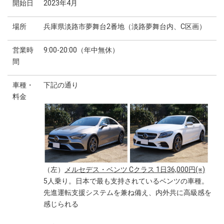
開始日
2023年4月
場所
兵庫県淡路市夢舞台2番地（淡路夢舞台内、C区画）
営業時
9:00-20:00（年中無休）
間
車種・
下記の通り
料金
（左）
メルセデス・ベンツ Cクラス 1日36,000円(※)
5人乗り。日本で最も支持されているベンツの車種。
先進運転支援システムを兼ね備え、内外共に高級感を
感じられる