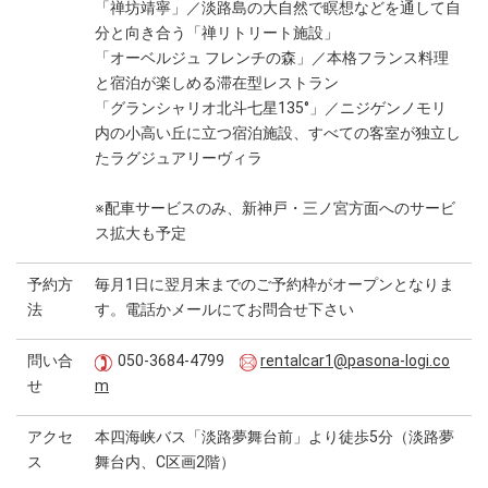
「禅坊靖寧」／淡路島の大自然で瞑想などを通して自
分と向き合う「禅リトリート施設」
「オーベルジュ フレンチの森」／本格フランス料理
と宿泊が楽しめる滞在型レストラン
「グランシャリオ北斗七星135°」／ニジゲンノモリ
内の小高い丘に立つ宿泊施設、すべての客室が独立し
たラグジュアリーヴィラ
※配車サービスのみ、新神戸・三ノ宮方面へのサービ
ス拡大も予定
予約方
毎月1日に翌月末までのご予約枠がオープンとなりま
法
す。電話かメールにてお問合せ下さい
問い合
050-3684-4799
rentalcar1@pasona-logi.co
せ
m
アクセ
本四海峡バス「淡路夢舞台前」より徒歩5分（淡路夢
ス
舞台内、C区画2階）