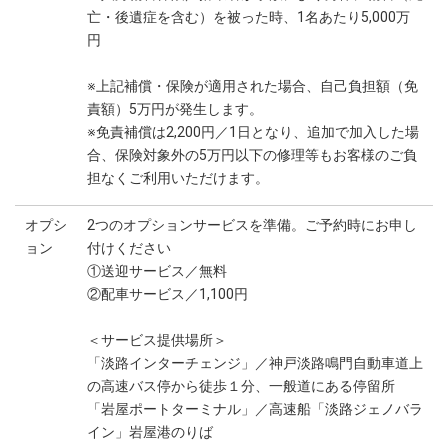
亡・後遺症を含む）を被った時、1名あたり5,000万
円
※上記補償・保険が適用された場合、自己負担額（免
責額）5万円が発生します。
※免責補償は2,200円／1日となり、追加で加入した場
合、保険対象外の5万円以下の修理等もお客様のご負
担なくご利用いただけます。
オプシ
2つのオプションサービスを準備。ご予約時にお申し
ョン
付けください
①送迎サービス／無料
②配車サービス／1,100円
＜サービス提供場所＞
「淡路インターチェンジ」／神戸淡路鳴門自動車道上
の高速バス停から徒歩１分、一般道にある停留所
「岩屋ポートターミナル」／高速船「淡路ジェノバラ
イン」岩屋港のりば