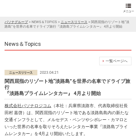
パソナグループ
>
NEWS＆TOPICS
>
ニュースリリース
>
関西屈指のリゾート地“淡
路島”を世界の名車でドライブ旅行『淡路島プライムレンタカー』 4月より開始
News＆Topics
一覧ページへ
2023.04.21
関西屈指のリゾート地“淡路島”を世界の名車でドライブ旅
行
『淡路島プライムレンタカー』 4月より開始
株式会社パソナロジコム
（本社：兵庫県淡路市、代表取締役社長
田村 嘉啓）は、関西屈指のリゾート地である淡路島島内の新たな
交通インフラとして、メルセデス・ベンツやシボレー・カマロと
いった世界の名車を取りそろえたレンタカー事業『淡路島プライ
ムレンタカー』を4月より開始いたします。