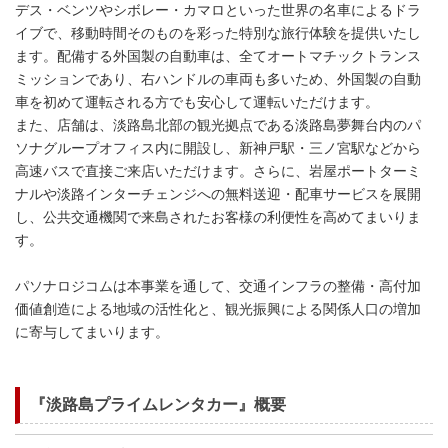
デス・ベンツやシボレー・カマロといった世界の名車によるドラ
イブで、移動時間そのものを彩った特別な旅行体験を提供いたし
ます。配備する外国製の自動車は、全てオートマチックトランス
ミッションであり、右ハンドルの車両も多いため、外国製の自動
車を初めて運転される方でも安心して運転いただけます。
また、店舗は、淡路島北部の観光拠点である淡路島夢舞台内のパ
ソナグループオフィス内に開設し、新神戸駅・三ノ宮駅などから
高速バスで直接ご来店いただけます。さらに、岩屋ポートターミ
ナルや淡路インターチェンジへの無料送迎・配車サービスを展開
し、公共交通機関で来島されたお客様の利便性を高めてまいりま
す。
パソナロジコムは本事業を通して、交通インフラの整備・高付加
価値創造による地域の活性化と、観光振興による関係人口の増加
に寄与してまいります。
『淡路島プライムレンタカー』概要