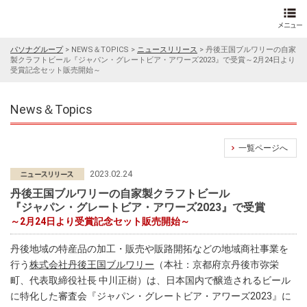
パソナグループ
>
NEWS＆TOPICS
>
ニュースリリース
>
丹後王国ブルワリーの自家
製クラフトビール『ジャパン・グレートビア・アワーズ2023』で受賞～2月24日より
受賞記念セット販売開始～
News＆Topics
一覧ページへ
2023.02.24
丹後王国ブルワリーの自家製クラフトビール
『ジャパン・グレートビア・アワーズ2023』で受賞
～2月24日より受賞記念セット販売開始～
丹後地域の特産品の加工・販売や販路開拓などの地域商社事業を
行う
株式会社丹後王国ブルワリー
（本社：京都府京丹後市弥栄
町、代表取締役社長 中川正樹）は、日本国内で醸造されるビール
に特化した審査会『ジャパン・グレートビア・アワーズ2023』に