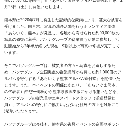
冊のアルバムを贈呈する『あらいぐま熊本 アルバム寄付式』を、2
月25日（土）に開催いたします。
熊本県は2020年7月に発生した記録的な豪雨により、甚大な被害を
受けました。同月末、写真の洗浄活動を行うボランティア団体
「あらいぐま熊本」が発足し、各地から寄せられた約90,000枚の
写真の修復に着手。パソナグループの従業員も活動に参加し、活
動開始から2年半が経った現在、9割以上の写真の修復が完了して
います。
そこでパソナグループは、被災者の方々へ写真をお返しするた
め、パソナグループ全国拠点の従業員等から募った約1,000冊のア
ルバムを寄付する『あらいぐま熊本 アルバム寄付式』を開催いた
します。また、本イベントの開催にあたり、「あらいぐま熊本」
の代表者 山中惣一郎氏から熊本県復興支援にかける想いなどを、
パソナグループの従業員やエキスパートスタッフ（派遣登録社
員）、アルバムの寄付にご協力いただいた社外の方々を対象にご
講演いただきます。
パソナグループは今後も、熊本県の復興イベントの企画やボラン