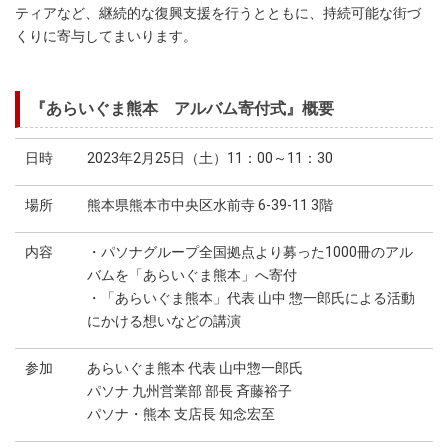
ティアなど、継続的な復興支援を行うとともに、持続可能な街づ
くりに寄与してまいります。
『あらいぐま熊本 アルバム寄付式』概要
日時
2023年2月25日（土）11：00～11：30
場所
熊本県熊本市中央区水前寺 6-39-11 3階
内容
・パソナグループ全国拠点より募った1000冊のアル
バムを「あらいぐま熊本」へ寄付
・「あらいぐま熊本」代表 山中 惣一郎氏による活動
にかける想いなどの講演
参加
あらいぐま熊本 代表 山中惣一郎氏
パソナ 九州営業部 部長 斉藤裕子
パソナ・熊本 支店長 知念宏至