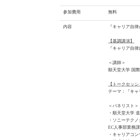
参加費用
無料
内容
『キャリア自律
【基調講演】
『キャリア自律
＜講師＞
順天堂大学 国際
【トークセッシ
テーマ：『キャ
＜パネリスト＞
・順天堂大学 道
・ソニーテクノ
EC人事部業務課
・キャリアコン