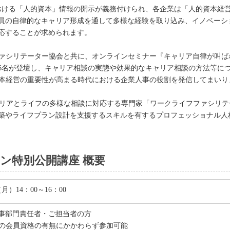
おける「人的資本」情報の開示が義務付けられ、各企業は「人的資本経
員の自律的なキャリア形成を通して多様な経験を取り込み、イノベーシ
応することが求められます。
ファシリテーター協会と共に、オンラインセミナー『キャリア自律が叫
6名が登壇し、キャリア相談の実態や効果的なキャリア相談の方法等に
資本経営の重要性が高まる時代における企業人事の役割を発信してまいり
キャリアとライフの多様な相談に対応する専門家「ワークライフファシリ
築やライフプラン設計を支援するスキルを有するプロフェッショナル人
イン特別公開講座 概要
（月）14：00～16：00
事部門責任者・ご担当者の方
会の会員資格の有無にかかわらず参加可能