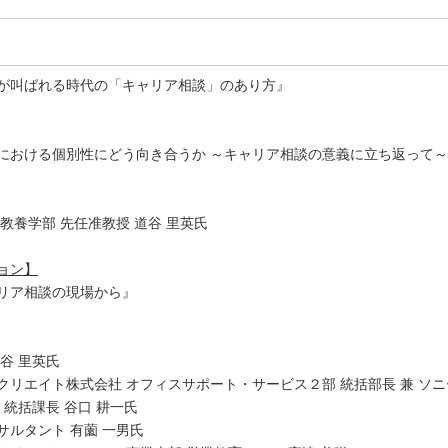
が叫ばれる時代の「キャリア相談」のあり方』
における個別性にどう向き合うか ～キャリア相談の意義に立ち返って
教養学部 先任准教授 道谷 里英氏
ョン】
リア相談の現場から』
谷 里英氏
クリエイト株式会社 オフィスサポート・サービス２部 統括部長 兼 ソ
 統括課長 谷口 耕一氏
サルタント 有薗 一男氏