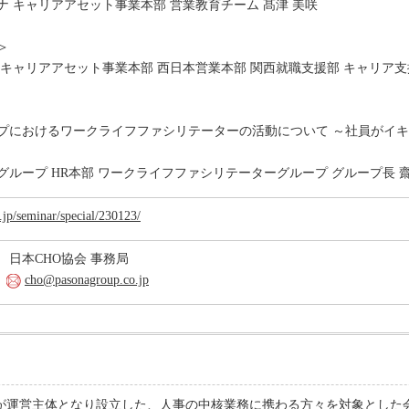
ナ キャリアアセット事業本部 営業教育チーム 髙津 美咲
＞
 キャリアアセット事業本部 西日本営業本部 関西就職支援部 キャリア支
プにおけるワークライフファシリテーターの活動について ～社員がイ
グループ HR本部 ワークライフファシリテーターグループ グループ長 齋
.jp/seminar/special/230123/
 日本CHO協会 事務局
4
cho@pasonagroup.co.jp
ープが運営主体となり設立した、人事の中核業務に携わる方々を対象とし