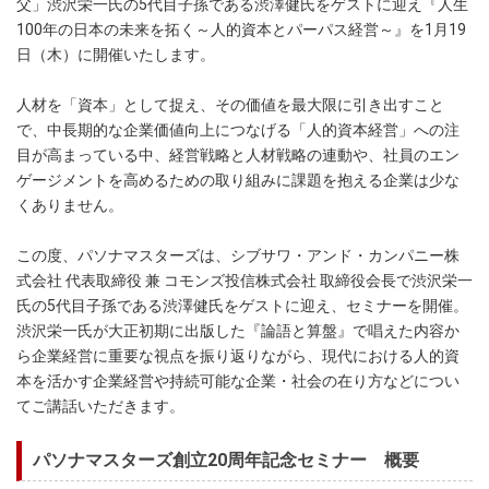
父」渋沢栄一氏の5代目子孫である渋澤健氏をゲストに迎え『人生
100年の日本の未来を拓く～人的資本とパーパス経営～』を1月19
日（木）に開催いたします。
人材を「資本」として捉え、その価値を最大限に引き出すこと
で、中長期的な企業価値向上につなげる「人的資本経営」への注
目が高まっている中、経営戦略と人材戦略の連動や、社員のエン
ゲージメントを高めるための取り組みに課題を抱える企業は少な
くありません。
この度、パソナマスターズは、シブサワ・アンド・カンパニー株
式会社 代表取締役 兼 コモンズ投信株式会社 取締役会長で渋沢栄一
氏の5代目子孫である渋澤健氏をゲストに迎え、セミナーを開催。
渋沢栄一氏が大正初期に出版した『論語と算盤』で唱えた内容か
ら企業経営に重要な視点を振り返りながら、現代における人的資
本を活かす企業経営や持続可能な企業・社会の在り方などについ
てご講話いただきます。
パソナマスターズ創立20周年記念セミナー 概要