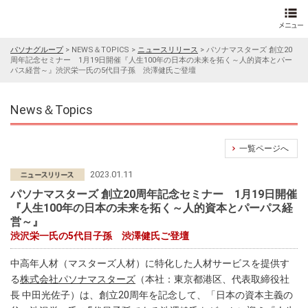
パソナグループ
>
NEWS＆TOPICS
>
ニュースリリース
>
パソナマスターズ 創立20
周年記念セミナー 1月19日開催『人生100年の日本の未来を拓く～人的資本とパー
パス経営～』渋沢栄一氏の5代目子孫 渋澤健氏ご登壇
News＆Topics
一覧ページへ
2023.01.11
パソナマスターズ 創立20周年記念セミナー 1月19日開催
『人生100年の日本の未来を拓く～人的資本とパーパス経
営～』
渋沢栄一氏の5代目子孫 渋澤健氏ご登壇
中高年人材（マスターズ人材）に特化した人材サービスを提供す
る
株式会社パソナマスターズ
（本社：東京都港区、代表取締役社
長 中田光佐子）は、創立20周年を記念して、「日本の資本主義の