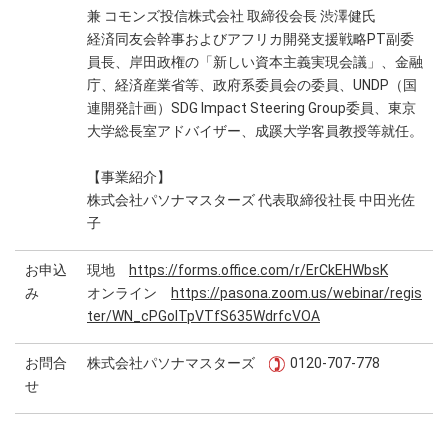
兼 コモンズ投信株式会社 取締役会長 渋澤健氏
経済同友会幹事およびアフリカ開発支援戦略PT副委
員長、岸田政権の「新しい資本主義実現会議」、金融
庁、経済産業省等、政府系委員会の委員、UNDP（国
連開発計画）SDG Impact Steering Group委員、東京
大学総長室アドバイザー、成蹊大学客員教授等就任。
【事業紹介】
株式会社パソナマスターズ 代表取締役社長 中田光佐
子
お申込
現地
https://forms.office.com/r/ErCkEHWbsK
み
オンライン
https://pasona.zoom.us/webinar/regis
ter/WN_cPGolTpVTfS635WdrfcVOA
お問合
株式会社パソナマスターズ
0120-707-778
せ