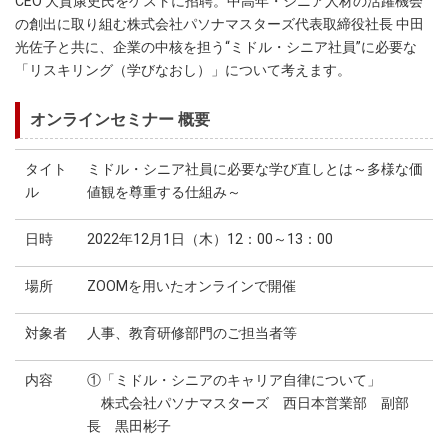
CEO 大賀康史氏をゲストに招聘。中高年・シニア人材の活躍機会
の創出に取り組む株式会社パソナマスターズ代表取締役社長 中田
光佐子と共に、企業の中核を担う“ミドル・シニア社員”に必要な
「リスキリング（学びなおし）」について考えます。
オンラインセミナー 概要
タイト
ミドル・シニア社員に必要な学び直しとは～多様な価
ル
値観を尊重する仕組み～
日時
2022年12月1日（木）12：00～13：00
場所
ZOOMを用いたオンラインで開催
対象者
人事、教育研修部門のご担当者等
内容
①「ミドル・シニアのキャリア自律について」
株式会社パソナマスターズ 西日本営業部 副部
長 黒田彬子