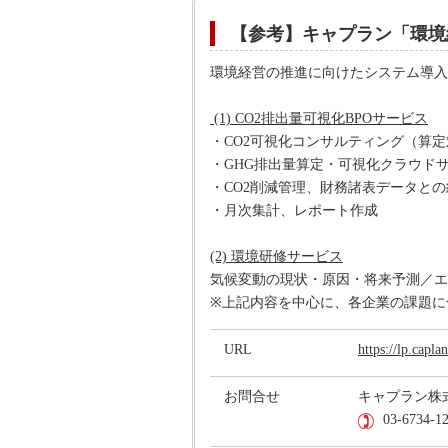
【参考】キャプラン「環境
環境経営の推進に向けたシステム導入
(1) CO2排出量可視化BPOサービス
・CO2可視化コンサルティング（算
・GHG排出量算定・可視化クラウドサー
・CO2削減管理、財務諸表データとの
・月次集計、レポート作成
(2) 環境研修サービス
気候変動の現状・原因・将来予測／エ
※上記内容を中心に、各企業の課題に
URL
https://lp.capl
お問合せ
キャプラン株
03-6734-