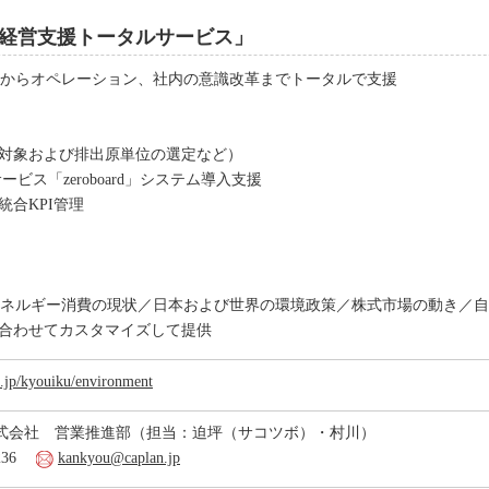
経営支援トータルサービス」
からオペレーション、社内の意識改革までトータルで支援
定対象および排出原単位の選定など）
ビス「zeroboard」システム導入支援
統合KPI管理
ネルギー消費の現状／日本および世界の環境政策／株式市場の動き／自
合わせてカスタマイズして提供
an.jp/kyouiku/environment
式会社 営業推進部（担当：迫坪（サコツボ）・村川）
1236
kankyou@caplan.jp