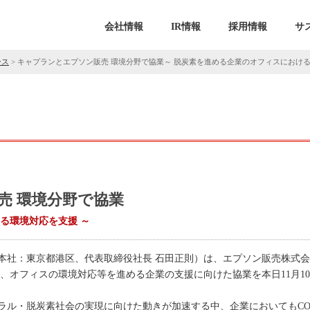
会社情報
IR情報
採用情報
サ
ース
>
キャプランとエプソン販売 環境分野で協業～ 脱炭素を進める企業のオフィスにおける
売 環境分野で協業
る環境対応を支援 ～
本社：東京都港区、代表取締役社長 石田正則）は、エプソン販売株式
、オフィスの環境対応等を進める企業の支援に向けた協業を本日11月1
ラル・脱炭素社会の実現に向けた動きが加速する中、企業においてもCO