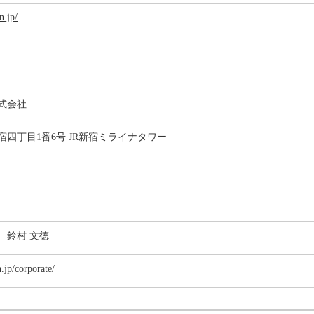
n.jp/
式会社
四丁目1番6号 JR新宿ミライナタワー
 鈴村 文徳
.jp/corporate/