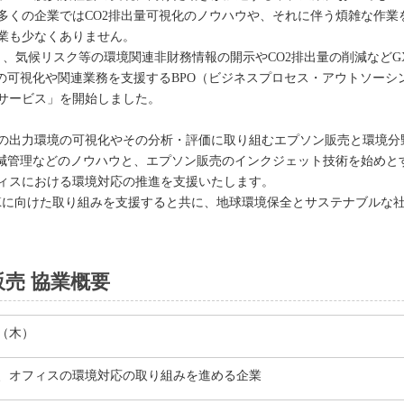
多くの企業ではCO2排出量可視化のノウハウや、それに伴う煩雑な作業
業も少なくありません。
り、気候リスク等の環境関連非財務情報の開示やCO2排出量の削減など
量の可視化や関連業務を支援するBPO（ビジネスプロセス・アウトソー
サービス」を開始しました。
の出力環境の可視化やその分析・評価に取り組むエプソン販売と環境分
削減管理などのノウハウと、エプソン販売のインクジェット技術を始めと
ィスにおける環境対応の推進を支援いたします。
Xに向けた取り組みを支援すると共に、地球環境保全とサステナブルな
売 協業概要
日（木）
、オフィスの環境対応の取り組みを進める企業