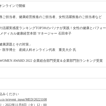
たオンラインで開催
務ご担当者、健康経営推進のご担当者、女性活躍推進のご担当者など
の活躍実感度ランキングTOP3※のパソナが実践！女性の健康とパフォ
 メディカル健康経営本部 マネージャー 石田幸子
健康課題とその対策」
・医学博士 産婦人科オンライン代表 重見大介 氏
APAN WOMEN AWARD 2022 企業総合部門受賞＆企業部門別ランキング受賞
込みください
na.co.jp/event_input/MED/20221108
2022年11月8日（火）12：00