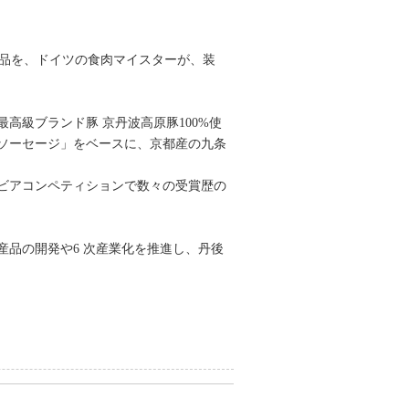
の商品を、ドイツの食肉マイスターが、装
級ブランド豚 京丹波高原豚100%使
ソーセージ」をベースに、京都産の九条
ビアコンペティションで数々の受賞歴の
品の開発や6 次産業化を推進し、丹後