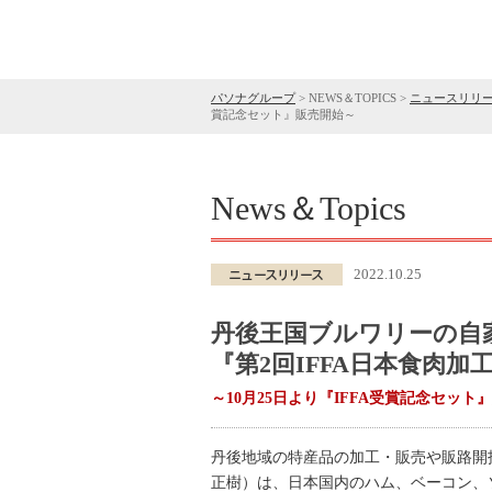
パソナグループ
>
NEWS＆TOPICS
>
ニュースリリ
賞記念セット』販売開始～
News＆Topics
2022.10.25
丹後王国ブルワリーの自
『第2回IFFA日本食肉加
～10月25日より『IFFA受賞記念セット
丹後地域の特産品の加工・販売や販路開
正樹）は、日本国内のハム、ベーコン、ソ