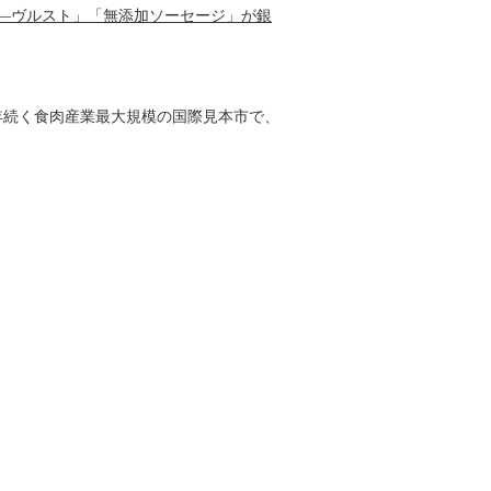
―ヴルスト」「無添加ソーセージ」が銀
。
0年続く食肉産業最大規模の国際見本市で、