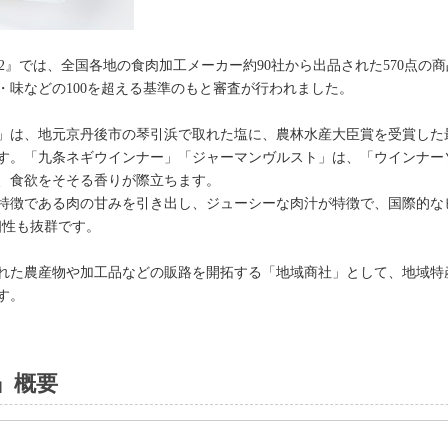
022』では、全国各地の食肉加工メーカー約90社から出品された570点
・味などの100を超える基準のもと審査が行われました。
」は、地元京丹後市の琴引浜で取れた塩に、農林水産大臣賞を受賞した最高
す。「九条ネギウインナー」「ジャーマンヴルスト」は、「ウインナー
、食欲をそそる香りが際立ちます。
特徴である肉の甘みを引き出し、ジューシーな肉汁が特徴で、国際的な
との相性も抜群です。
れた農産物や加工品などの販路を開拓する「地域商社」として、地域特産
す。
』概要