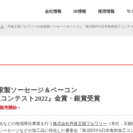
会社情報
IR情報
採用情報
サ
ース
>
丹後王国ブルワリーの自家製ソーセージ＆ベーコン『第2回IFFA日本食肉加工コンテスト2
家製ソーセージ＆ベーコン
工コンテスト2022』金賞・銀賞受賞
』販売開始～
拓などの地域商社事業を行う
株式会社丹後王国ブルワリー
（本社：京都
ーセージなどの加工品に特化した審査会『第2回IFFA日本食肉加工コン