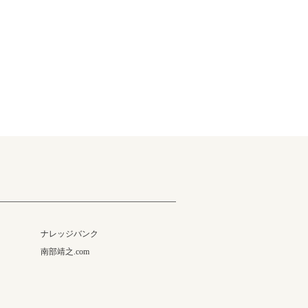
ナレッジバンク
南部靖之.com