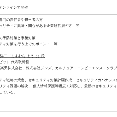
たオンラインで開催
部門の責任者や担当者の方
ュリティに興味・関心がある企業経営層の方 等
の予防対策と事後対策
ティ対策を行う上でのポイント 等
 洋二（ますむら ようじ）氏
ビット 代表取締役
社、楽天株式会社、株式会社ジンズ、カルチュア・コンビニエンス・クラ
ティ戦略の策定、セキュリティ対策計画作成、セキュリティガバナンス
リティ課題の解決、 個人情報保護等幅広く対応し、最新のセキュリテ
している。