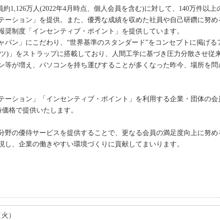
員約1,126万人(2022年4月時点、個人会員を含む)に対して、140万
テーション」を提供。また、優秀な成績を収めた社員や自己研鑽に努め
報奨制度「インセンティブ・ポイント」を提供しています。
パン」にこだわり、“世界基準のスタンダード”をコンセプトに掲げるアパ
(ムアツ)」をストラップに搭載しており、人間工学に基づき圧力分散させ
ン等が増え、パソコンを持ち運びすることが多くなった昨今、場所を問
テーション」「インセンティブ・ポイント」を利用する企業・団体の会
優待価格で提供いたします。
分野の優待サービスを提供することで、更なる会員の満足度向上に努め
現し、企業の働きやすい環境づくりに貢献してまいります。
日（火）