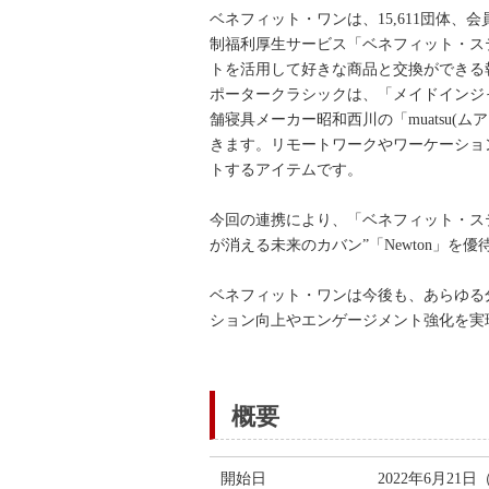
ベネフィット・ワンは、15,611団体、会
制福利厚生サービス「ベネフィット・ス
トを活用して好きな商品と交換ができる
ポータークラシックは、「メイドインジャ
舗寝具メーカー昭和西川の「muatsu
きます。リモートワークやワーケーショ
トするアイテムです。
今回の連携により、「ベネフィット・ス
が消える未来のカバン”「Newton」を
ベネフィット・ワンは今後も、あらゆる
ション向上やエンゲージメント強化を実
概要
開始日
2022年6月21