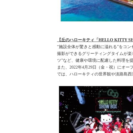
【丘のハローキティ「HELLO KITTY SHO
“施設全体が驚きと感動に溢れる”をコ
撮影ができるグリーティングタイムが楽
ツ”など、健康や環境に配慮した料理を
また、2022年4月29日（金・祝）にオー
では、ハローキティの世界観や淡路島西