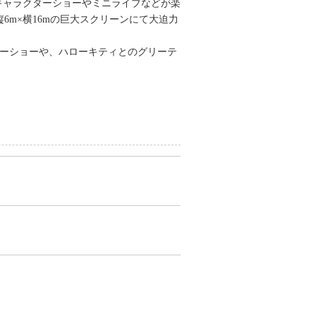
と、キャラクターショーやミニライブなどが楽
縦6m×横16mの巨大スクリーンにて大迫力
アターショーや、ハローキティとのグリーテ