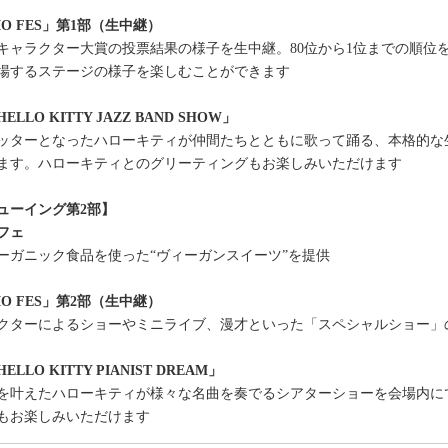
RIO FES」第1部（生中継）
リオキャラクター大賞の投票結果の様子を生中継。80位から1位までの順
場するステージの様子を楽しむことができます
LO KITTY JAZZ BAND SHOW」
ッターとなったハローキティが仲間たちとともに歌って踊る、本格的な
ます。ハローキティとのグリーティングもお楽しみいただけます
ューイング第2部】
フェ
ーガニック食品を使った“ヴィーガンスイーツ”を提供
RIO FES」第2部（生中継）
クターによるショーやミニライブ、漫才といった「スペシャルショー」
LO KITTY PIANIST DREAM」
を叶えたハローキティが様々な名曲を奏でるシアターショーを会場内に
もお楽しみいただけます