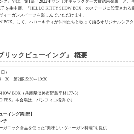
クビューイング』では、第1部「2022年サンリオキャラクター大賞結果発表」
生中継。「HELLO KITTY SHOW BOX」のステージに設置される
ヴィーガンスイーツを楽しんでいただけます。
 SHOW BOX」にて、ハローキティが仲間たちと歌って踊るオリジナルシ
FESパブリックビューイング』 概要
日（日）
：30 第2部15:30～19:30
Y SHOW BOX（兵庫県淡路市野島平林177-5）
NRIO FES」本会場は、パシフィコ横浜です
ューイング第1部】
ンチ
ーガニック食品を使った“美味しいヴィーガン料理”を提供