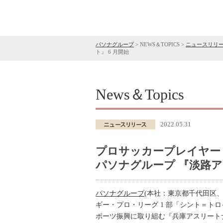
パソナグループ
>
NEWS＆TOPICS
>
ニュースリリ
ト』 6 月開始
News＆Topics
2022.05.31
プロサッカープレイヤー
パソナグループ 『淡路ア
パソナグループ
(本社：東京都千代田区
ギー・プロ・リーグ 1 部「シント＝ト
ポーツ振興に取り組む『兵庫アスリート