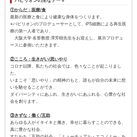
パビリオンの主なテーマ
①からだ：医療/食
最新の医療と食により健康な身体をつくります。
※パビリオンのプロデューサーとして、iPS細胞による再生医
療の第一人者であり、
大阪大学 名誉教授 澤芳樹先生をお迎えし、展示プロデュ
ースに参画いただきます。
②こころ：生きがい/思いやり
コロナ以降、私たちの社会では、色々なことが起こりまし
た。
いまこそ「思いやり」の精神のもと、誰もが自分の未来に想
いを馳せることができ、
ダイバーシティにあふれ、生きがいにあふれる、心豊かな社
会を創ります。
③きずな：働く/互助
あらゆる人がイキイキと働き、幸せに暮らすことのできる、
真に豊かな社会、
すなわち「互助の社会」「ミューチュアル・エコノミー」を