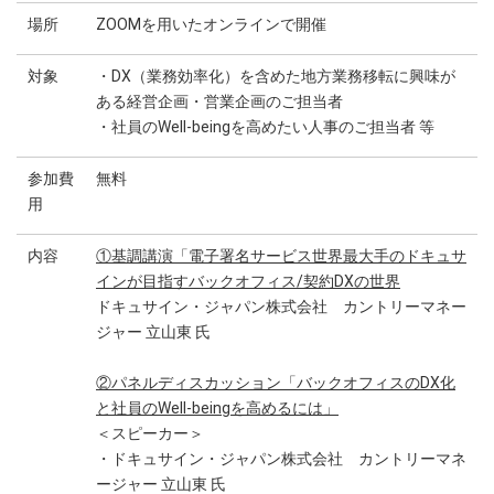
場所
ZOOMを用いたオンラインで開催
対象
・DX（業務効率化）を含めた地方業務移転に興味が
ある経営企画・営業企画のご担当者
・社員のWell-beingを高めたい人事のご担当者 等
参加費
無料
用
内容
①基調講演「電子署名サービス世界最大手のドキュサ
インが目指すバックオフィス/契約DXの世界
ドキュサイン・ジャパン株式会社 カントリーマネー
ジャー 立山東 氏
②パネルディスカッション「バックオフィスのDX化
と社員のWell-beingを高めるには」
＜スピーカー＞
・ドキュサイン・ジャパン株式会社 カントリーマネ
ージャー 立山東 氏