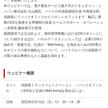
～』を開催いたします。
本ウェビナーでは、電子署名サービス最大手のドキュサイン・ジ
ャパン株式会社 立山東氏、パソナの代表取締役社長 中尾慎太郎、
淡路島にてバックオフィスからフロントオフィスまで、幅広い業
務のDXを推進する専務執行役員 セールスサポート・オペレーショ
ン本部長 藤枝朋子が登壇。
基調講演では立山氏より、契約管理業務におけるDXのポイントに
ついて紹介するほか、パネルディスカッションでは、企業のDXの
始め方・推進方法、社員の「Well-being」を高めるためのDX導入
やオフィスの地方移転などについて、パソナグループの淡路島で
の取り組み事例をもとに議論を深めます。
ウェビナー概要
タイト
淡路島トランスフォーメーション ～バックオフィス
ル
のDX化と社員のWell-beingを高めるには～
日時
2022年5月16日（月）13：30～14：30