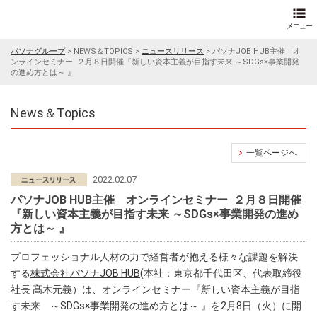
パソナグループ
>
NEWS＆TOPICS
>
ニュースリリース
>
パソナJOB HUB主催 オ
ンラインセミナー ２月８日開催『新しい資本主義が目指す未来 ～SDGs×事業開発
の進め方とは～ 』
News＆Topics
一覧ページへ
2022.02.07
パソナJOB HUB主催 オンラインセミナー ２月８日開催
『新しい資本主義が目指す未来 ～SDGs×事業開発の進め
方とは～ 』
プロフェッショナル人材の力で経営者が抱える様々な課題を解決
する
株式会社パソナJOB HUB
(本社：東京都千代田区、代表取締役
社長 髙木元義）は、オンラインセミナー『新しい資本主義が目指
す未来 ～SDGs×事業開発の進め方とは～ 』を2月8日（火）に開