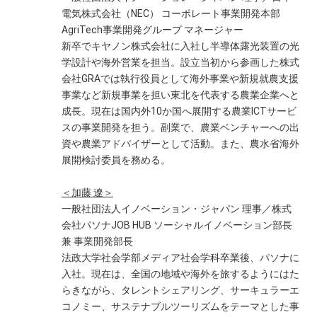
電気株式会社（NEC） コーポレート事業開発本部
AgriTech事業開発グループ マネージャー
新卒でキヤノン株式会社に入社し半導体露光装置の光
学設計や海外営業を担当。設立当初から参画した株式
会社GRAでは執行役員として海外事業や新規就農支援
事業など新規事業を担い東北を代表する農業企業へと
成長。現在は国内外10か国へ展開する農業ICTサービ
スの事業開発を担う。副業で、農業ベンチャーへの出
資や農業アドバイザーとして活動。また、農水省海外
展開検討委員を務める。
＜加藤 遼＞
一般社団法人イノベーション・ジャパン 理事／株式
会社パソナJOB HUB ソーシャルイノベーション部長
兼 事業開発部長
法政大学社会学部メディア社会学科卒業後、パソナに
入社。現在は、全国の地域や海外を旅するようにはた
らきながら、タレントシェアリング、サーキュラーエ
コノミー、サステナブルツーリズムをテーマとした事