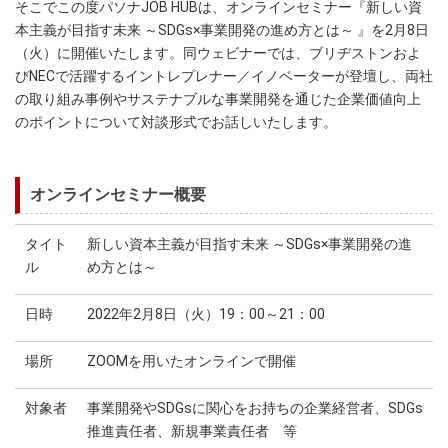
そこでこの度パソナJOB HUBは、オンラインセミナー『新しい資
本主義が目指す未来 ～SDGs×事業開発の進め方とは～ 』を2月8日
（火）に開催いたします。同ウェビナーでは、ブリヂストンおよ
びNECで活躍するイントレプレナー／イノベーターが登壇し、両社
の取り組み事例やサステナブルな事業開発を通じた企業価値向上
のポイントについて対談形式でお話しいたします。
オンラインセミナー概要
タイト
新しい資本主義が目指す未来 ～SDGs×事業開発の進
ル
め方とは～
日時
2022年2月8日（火）19：00～21：00
場所
ZOOMを用いたオンラインで開催
対象者
事業開発やSDGsに関心をお持ちの企業経営者、SDGs
推進責任者、新規事業責任者 等