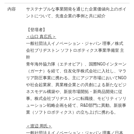
内容
サステナブルな事業開発を通じた企業価値向上のポイ
ントについて、先進企業の事例と共に紹介
【登壇者】
＜山口 真広氏＞
一般社団法人イノベーション・ジャパン 理事／株式
会社ブリヂストン ソフトロボティクス事業準備室 主
幹
青年海外協力隊（エチオピア）、国際NGOインターン
（ガーナ）を経て、住友化学株式会社に入社し、マラ
リア防圧事業に携わる。主にアジア市場においてNGO
や社会起業家、異業種企業との共創による新たなビジ
ネスモデル構築や、新規市場開拓・新商品開発に従
事。株式会社ブリヂストンに転職後、モビリティソリ
ューション戦略企画を経て、R&D部門に異動。新規事
業（ソフトロボティクス）の立ち上げに携わる。
＜渡辺 周氏＞
一般社団法人イノベーション・ジャパン 理事／日本