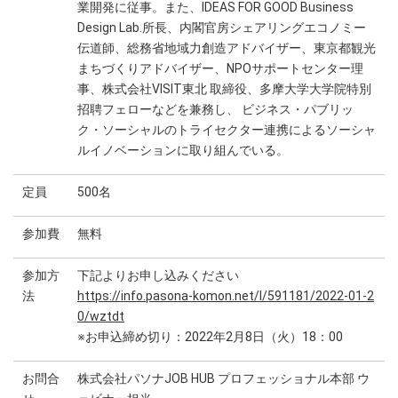
業開発に従事。また、IDEAS FOR GOOD Business
Design Lab.所長、内閣官房シェアリングエコノミー
伝道師、総務省地域力創造アドバイザー、東京都観光
まちづくりアドバイザー、NPOサポートセンター理
事、株式会社VISIT東北 取締役、多摩大学大学院特別
招聘フェローなどを兼務し、 ビジネス・パブリッ
ク・ソーシャルのトライセクター連携によるソーシャ
ルイノベーションに取り組んでいる。
定員
500名
参加費
無料
参加方
下記よりお申し込みください
法
https://info.pasona-komon.net/l/591181/2022-01-2
0/wztdt
※お申込締め切り：2022年2月8日（火）18：00
お問合
株式会社パソナJOB HUB プロフェッショナル本部 ウ