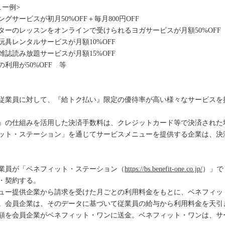
ュー例>
グサービスが初月50%OFF＋毎月800円OFF
ターのレッスンをオンラインで受けられるヨガサービスが月額50%OFF
玩具レンタルサービスが月額10%OFF
雑誌読み放題サービスが月額15%OFF
利用が50%OFF 等
従業員に対して、『給トク払い』限定の優待率が高い様々なサービスを
』の仕組みを活用した決済手数料は、クレジットカード等で決済された
ット・ステーション」を通じてサービスメニューを提供する企業は、決
業員が「ベネフィット・ステーション（
https://bs.benefit-one.co.jp/
）」で
・契約する。
ュー提供企業から請求を受けた月ごとの利用料金をもとに、ベネフィッ
。会員企業は、そのデータに基づいて従業員の給与から利用料金を天引
額を会員企業がベネフィット・ワンに送金。ベネフィット・ワンは、サ