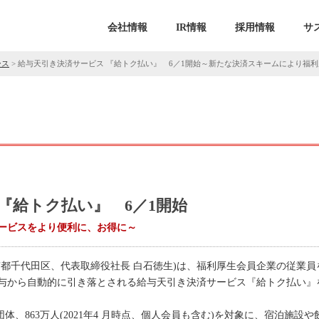
会社情報
IR情報
採用情報
サ
ース
>
給与天引き決済サービス 『給トク払い』 6／1開始～新たな決済スキームにより福
『給トク払い』 6／1開始
ービスをより便利に、お得に～
京都千代田区、代表取締役社長 白石徳生)は、福利厚生会員企業の従業
与から自動的に引き落とされる給与天引き決済サービス『給トク払い』を
0団体、863万人(2021年4 月時点、個人会員も含む)を対象に、宿泊施