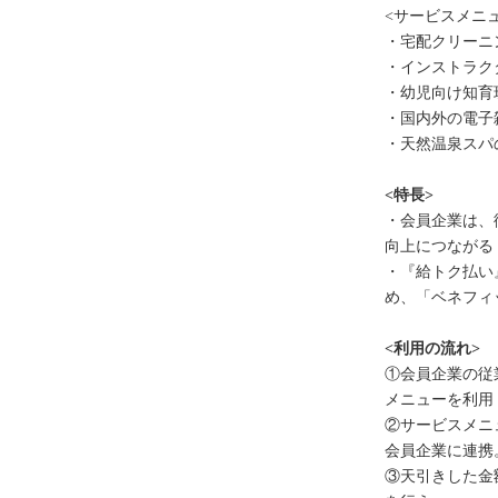
<サービスメニ
・宅配クリーニン
・インストラク
・幼児向け知育
・国内外の電子
・天然温泉スパの
<特長>
・会員企業は、
向上につながる
・『給トク払い
め、「ベネフィ
<利用の流れ>
①会員企業の従
メニューを利用
②サービスメニ
会員企業に連携
③天引きした金