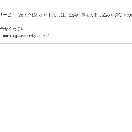
サービス『給トク払い』の利用には、企業の事前の申し込みや労使間の
問合せください
it-one.co.jp/service/kyuutoku/