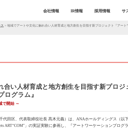
会社情報
IR情報
採用情報
サ
ース
>
地域でアートや文化に触れ合い人材育成と地方創生を目指す新プロジェクト『アートワ
れ合い人材育成と地方創生を目指す新プロジ
プログラム』
地域で開始 ～
千代田区、代表取締役社長 髙木元義）は、ANAホールディングス（以下
eets ART“COM”」の実証実験に参画し、『アートワーケーションプ