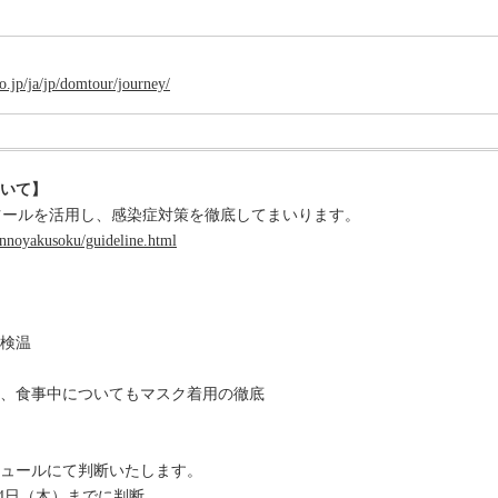
o.jp/ja/jp/domtour/journey/
いて】
ツールを活用し、感染症対策を徹底してまいります。
innoyakusoku/guideline.html
検温
、食事中についてもマスク着用の徹底
ュールにて判断いたします。
24日（木）までに判断