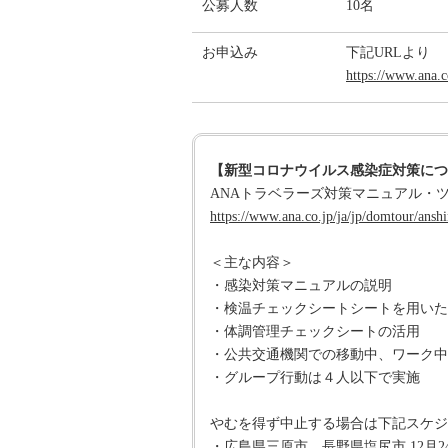
公募人数
10名
お申込み
下記URLより
https://www.ana.c
【新型コロナウイルス感染症対策につ
ANAトラベラーズ対策マニュアル・
https://www.ana.co.jp/ja/jp/domtour/ansh
＜主な内容＞
・感染対策マニュアルの説明
・検温チェックシートシートを用いた
・体調管理チェックシートの活用
・公共交通機関での移動中、ワーク中
・グループ行動は４人以下で実施
やむを得ず中止する場合は下記スケジ
・広島県三原市、長野県塩尻市 12月