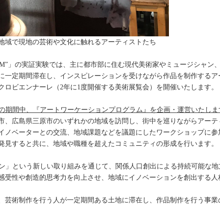
地域で現地の芸術や文化に触れるアーティストたち
 ART“COM”」の実証実験では、主に都市部に住む現代美術家やミュージシ
に一定期間滞在し、インスピレーションを受けながら作品を制作するア
クロビエンナーレ（2年に1度開催する美術展覧会）を開催いたします。
ーレの期間中、『アートワーケーションプログラム』を企画・運営いたしま
市、広島県三原市のいずれかの地域を訪問し、街中を巡りながらアーテ
イノベーターとの交流、地域課題などを議題にしたワークショップに参
発見すると共に、地域や職種を超えたコミュニティの形成を行います。
ション」という新しい取り組みを通じて、関係人口創出による持続可能な
感受性や創造的思考力を向上させ、地域にイノベーションを創出する人
、芸術制作を行う人が一定期間ある土地に滞在し、作品制作を行う事業