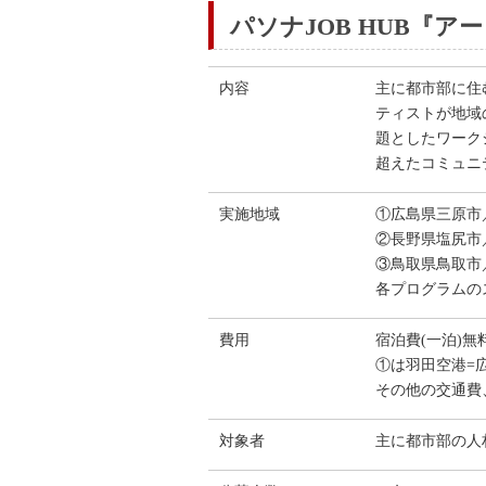
パソナJOB HUB『
内容
主に都市部に住
ティストが地域
題としたワーク
超えたコミュニ
実施地域
①広島県三原市／
②長野県塩尻市／
③鳥取県鳥取市／
各プログラムの
費用
宿泊費(一泊)無
①は羽田空港=
その他の交通費
対象者
主に都市部の人