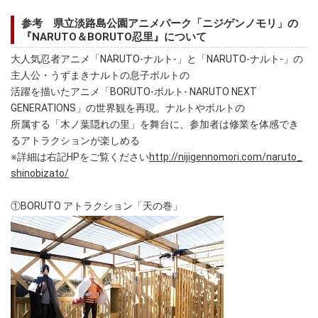
参考 県立淡路島公園アニメパーク「ニジゲンノモリ」の
『NARUTO＆BORUTO忍里』について
大人気忍者アニメ「NARUTO-ナルト-」と「NARUTO-ナルト-」の
主人公・うずまきナルトの息子ボルトの
活躍を描いたアニメ「BORUTO-ボルト- NARUTO NEXT
GENERATIONS」の世界観を再現。ナルトやボルトの
所属する「木ノ葉隠れの里」を舞台に、参加者は修業を体感でき
るアトラクションが楽しめる
※詳細は右記HPをご覧ください
http://nijigennomori.com/naruto_
shinobizato/
①BORUTO アトラクション「天の巻」