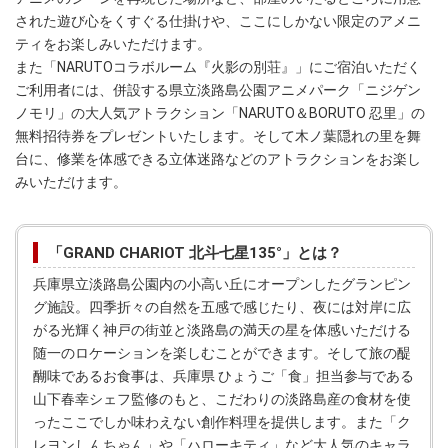
された遊び心をくすぐる仕掛けや、ここにしかない限定のアメニ
ティをお楽しみいただけます。
また「NARUTOコラボルーム『火影の別荘』」にご宿泊いただく
ご利用者には、併設する県立淡路島公園アニメパーク「ニジゲン
ノモリ」の大人気アトラクション「NARUTO＆BORUTO 忍里」の
無料招待券をプレゼントいたします。そして木ノ葉隠れの里を舞
台に、修業を体感できる立体迷路などのアトラクションをお楽し
みいただけます。
「GRAND CHARIOT 北斗七星135°」とは？
兵庫県立淡路島公園内の小高い丘にオープンしたグランピン
グ施設。四季折々の自然を五感で感じたり、夜には対岸に広
がる光輝く神戸の街並と淡路島の満天の星を体感いただける
随一のロケーションを楽しむことができます。そして旅の醍
醐味であるお食事は、兵庫県 ひょうご「食」担当参与である
山下春幸シェフ監修のもと、こだわりの淡路島産の食材を使
ったここでしか味わえない創作料理を提供します。また「ク
レヨンしんちゃん」や「ハローキティ」など大人気のキャラ