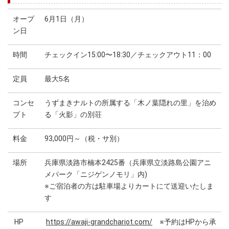
オープ
6月1日（月）
ン日
時間
チェックイン15:00〜18:30／チェックアウト11：00
定員
最大5名
コンセ
うずまきナルトの所属する「木ノ葉隠れの里」を治め
プト
る「火影」の別荘
料金
93,000円～（税・サ別）
場所
兵庫県淡路市楠本2425番（兵庫県立淡路島公園アニ
メパーク「ニジゲンノモリ」内)
※ご宿泊者の方は駐車場よりカートにて送迎いたしま
す
HP
https://awaji-grandchariot.com/
※予約はHPから承