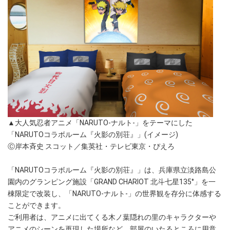
▲大人気忍者アニメ「NARUTO-ナルト-」をテーマにした
「NARUTOコラボルーム『火影の別荘』」(イメージ)
Ⓒ岸本斉史 スコット／集英社・テレビ東京・ぴえろ
「NARUTOコラボルーム『火影の別荘』」は、兵庫県立淡路島公
園内のグランピング施設「GRAND CHARIOT 北斗七星135°」を一
棟限定で改装し、「NARUTO-ナルト-」の世界観を存分に体感する
ことができます。
ご利用者は、アニメに出てくる木ノ葉隠れの里のキャラクターや
アニメのシーンを再現した場所など、部屋のいたるところに用意