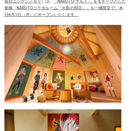
会社ニジゲンノモリ
）は、
「NARUTO-ナルト-」をモチーフとした
新棟「NARUTOコラボルーム『火影の別荘』」を一棟限定で、本
日6月1日（月）にオープンいたします。