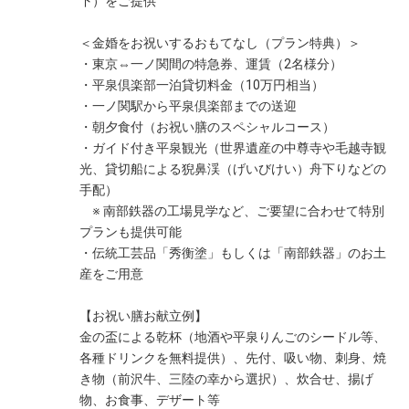
下）をご提供
＜金婚をお祝いするおもてなし（プラン特典）＞
・東京⇔一ノ関間の特急券、運賃（2名様分）
・平泉倶楽部一泊貸切料金（10万円相当）
・一ノ関駅から平泉倶楽部までの送迎
・朝夕食付（お祝い膳のスペシャルコース）
・ガイド付き平泉観光（世界遺産の中尊寺や毛越寺観
光、貸切船による猊鼻渓（げいびけい）舟下りなどの
手配）
※ 南部鉄器の工場見学など、ご要望に合わせて特別
プランも提供可能
・伝統工芸品「秀衡塗」もしくは「南部鉄器」のお土
産をご用意
【お祝い膳お献立例】
金の盃による乾杯（地酒や平泉りんごのシードル等、
各種ドリンクを無料提供）、先付、吸い物、刺身、焼
き物（前沢牛、三陸の幸から選択）、炊合せ、揚げ
物、お食事、デザート等