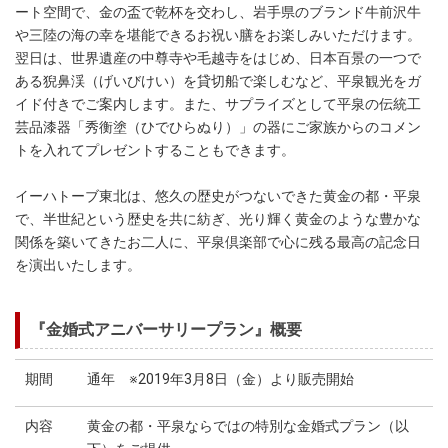
ート空間で、金の盃で乾杯を交わし、岩手県のブランド牛前沢牛
や三陸の海の幸を堪能できるお祝い膳をお楽しみいただけます。
翌日は、世界遺産の中尊寺や毛越寺をはじめ、日本百景の一つで
ある猊鼻渓（げいびけい）を貸切船で楽しむなど、平泉観光をガ
イド付きでご案内します。また、サプライズとして平泉の伝統工
芸品漆器「秀衡塗（ひでひらぬり）」の器にご家族からのコメン
トを入れてプレゼントすることもできます。
イーハトーブ東北は、悠久の歴史がつないできた黄金の都・平泉
で、半世紀という歴史を共に紡ぎ、光り輝く黄金のような豊かな
関係を築いてきたお二人に、平泉倶楽部で心に残る最高の記念日
を演出いたします。
『金婚式アニバーサリープラン』概要
期間
通年 ※2019年3月8日（金）より販売開始
内容
黄金の都・平泉ならではの特別な金婚式プラン（以