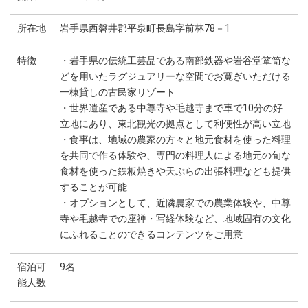
所在地
岩手県西磐井郡平泉町長島字前林78－1
特徴
・岩手県の伝統工芸品である南部鉄器や岩谷堂箪笥な
どを用いたラグジュアリーな空間でお寛ぎいただける
一棟貸しの古民家リゾート
・世界遺産である中尊寺や毛越寺まで車で10分の好
立地にあり、東北観光の拠点として利便性が高い立地
・食事は、地域の農家の方々と地元食材を使った料理
を共同で作る体験や、専門の料理人による地元の旬な
食材を使った鉄板焼きや天ぷらの出張料理なども提供
することが可能
・オプションとして、近隣農家での農業体験や、中尊
寺や毛越寺での座禅・写経体験など、地域固有の文化
にふれることのできるコンテンツをご用意
宿泊可
9名
能人数