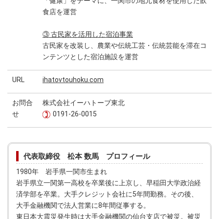
「健康」をテーマに、一関市の地元食材を使用した飲
食店を運営
③ 古民家を活用した宿泊事業
古民家を改装し、農業や伝統工芸・伝統芸能を滞在コ
ンテンツとした宿泊施設を運営
URL
ihatovtouhoku.com
お問合
株式会社イーハトーブ東北
せ
0191-26-0015
代表取締役 松本 数馬 プロフィール
1980年 岩手県一関市生まれ
岩手県立一関第一高校を卒業後に上京し、早稲田大学政治経
済学部を卒業。大手クレジット会社に5年間勤務。その後、
大手金融機関で法人営業に8年間従事する。
東日本大震災発生時は大手金融機関の仙台支店で被災。被災