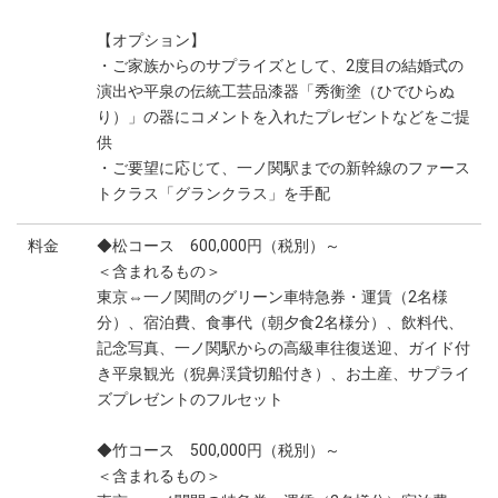
【オプション】
・ご家族からのサプライズとして、2度目の結婚式の
演出や平泉の伝統工芸品漆器「秀衡塗（ひでひらぬ
り）」の器にコメントを入れたプレゼントなどをご提
供
・ご要望に応じて、一ノ関駅までの新幹線のファース
トクラス「グランクラス」を手配
料金
◆松コース 600,000円（税別）～
＜含まれるもの＞
東京⇔一ノ関間のグリーン車特急券・運賃（2名様
分）、宿泊費、食事代（朝夕食2名様分）、飲料代、
記念写真、一ノ関駅からの高級車往復送迎、ガイド付
き平泉観光（猊鼻渓貸切船付き）、お土産、サプライ
ズプレゼントのフルセット
◆竹コース 500,000円（税別）～
＜含まれるもの＞