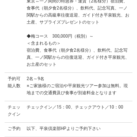
東京⇔一ノ関間の特急券・運賃（2名様分）宿泊費、
食事代（朝夕食2名様分）、飲料代、記念写真、一ノ
関駅からの高級車往復送迎、ガイド付き平泉観光、お
土産、サプライズプレゼントのセット
◆梅コース 300,000円（税別）～
＜含まれるもの＞
宿泊費、食事代（朝夕食2名様分）、飲料代、記念写
真、一ノ関駅からの往復送迎、ガイド付き平泉観光、
お土産のセット
予約可
2名～9名
能人数
※ご家族様のご宿泊や平泉観光ツアー参加は無料。現
地までの交通費及び食事が別途料金となります
チェッ
チェックイン／15：00、チェックアウト／10：00
クイン
ご予約
以下、平泉倶楽部HPよりご予約下さい