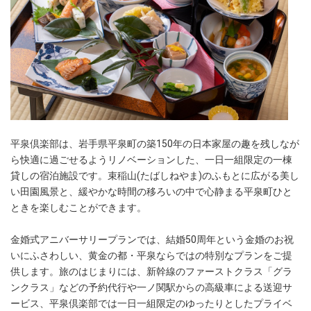
平泉倶楽部は、岩手県平泉町の築150年の日本家屋の趣を残しなが
ら快適に過ごせるようリノベーションした、一日一組限定の一棟
貸しの宿泊施設です。束稲山(たばしねやま)のふもとに広がる美し
い田園風景と、緩やかな時間の移ろいの中で心静まる平泉町ひと
ときを楽しむことができます。
金婚式アニバーサリープランでは、結婚50周年という金婚のお祝
いにふさわしい、黄金の都・平泉ならではの特別なプランをご提
供します。旅のはじまりには、新幹線のファーストクラス「グラ
ンクラス」などの予約代行や一ノ関駅からの高級車による送迎サ
ービス、平泉倶楽部では一日一組限定のゆったりとしたプライベ