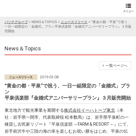
パソナグループ
>
NEWS＆TOPICS
>
ニュースリリース
>
‟黄金の都・平泉“で祝う、
一日一組限定の「金婚式」プラン平泉倶楽部『金婚式アニバーサリープラン』３月販
売開始
News＆Topics
一覧ページへ
2019.03.08
‟黄金の都・平泉“で祝う、一日一組限定の「金婚式」プラ
ン
平泉倶楽部『金婚式アニバーサリープラン』３月販売開始
東北地方で観光事業を展開する
株式会社イーハトーブ東北
（本
社：岩手県一関市、代表取締役 松本数馬）は、岩手県平泉町の一
棟貸し古民家リゾート『平泉倶楽部 ～FARM & RESORT～』にて、
岩手前沢牛や三陸の海の幸を楽しむお祝い膳をはじめ、平泉の伝