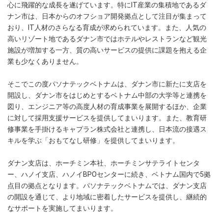
心に飛躍的な成長を遂げています。特にIT産業の集積地であるダ
ナン市は、日本からのオフショア開発拠点として注目が集まって
おり、IT人材のさらなる育成が求められています。また、人気の
高いリゾート地であるダナン市ではホテルやレストランなど観光
施設が増加する一方、質の高いサービスの提供に課題を抱える企
業も少なくありません。
そこでこの度パソナテックベトナムは、ダナン市に新たに支店を
開設し、ダナン市をはじめとするベトナム中部の大学等と連携を
図り、エンジニア等の高度人材の育成事業を展開するほか、企業
に対して採用支援サービスを提供してまいります。また、教育研
修事業を手掛けるキャプラン株式会社と連携し、日本流の接遇ス
キルを学ぶ「おもてなし研修」を提供してまいります。
ダナン支店は、ホーチミン本社、ホーチミンサテライトセンタ
ー、ハノイ支店、ハノイBPOセンターに続き、ベトナム国内で5拠
点目の拠点となります。パソナテックベトナムでは、ダナン支店
の開設を通じて、より地域に密着したサービスを提供し、継続的
なサポートを実施してまいります。