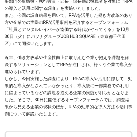
事部門の取締役・執行役員・部長・課長層の役職者を対象に『RPA
の導入と活用に関する調査』を実施いたしました。
また、今回の調査結果を用いて、RPAを活用した働き方改革のあり
方や企業での実際のRPA活用事例を紹介するオープンフォーラム
「社員とデジタルレイバーが協働する時代がやってくる」を10月
30日（火）にパソナグループJOB HUB SQUARE（東京都千代田
区）にて開催いたします。
近年、働き方改革や生産性向上に取り組む企業が抱える課題を解
決するソリューションとしてRPAが注目され、様々な企業で導入が
進められています。
しかし、今回実施した調査により、RPAの導入や活用に際して、効
果的な導入がなされていなかったり、導入後に一部業務での利用
に留まっているなどの課題を抱える企業の実態が明らかとなりま
した。そこで、30日に開催するオープンフォーラムでは、調査結
果から見える企業の現状のほか、RPAの効果的な導入方法や活用事
例について解説いたします。