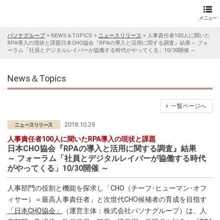
パソナグループ
>
NEWS＆TOPICS
>
ニュースリリース
>
人事責任者100人に聞いた
RPA導入の現状と課題日本CHO協会『RPAの導入と活用に関する調査』結果～ フォ
ーラム「社員とデジタルレイバーが協働する時代がやってくる」10/30開催 ～
News＆Topics
一覧ページへ
2018.10.29
人事責任者100人に聞いたRPA導入の現状と課題
日本CHO協会『RPAの導入と活用に関する調査』結果
～ フォーラム「社員とデジタルレイバーが協働する時代
がやってくる」10/30開催 ～
人事部門の役割と機能を探求し「CHO（チーフ･ヒューマン･オフ
ィサー）＝最高人事責任者」と次世代CHO候補者の育成を目指す
「日本CHO協会」
（運営主体：株式会社パソナグループ）は、人