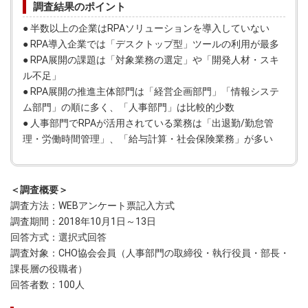
調査結果のポイント
● 半数以上の企業はRPAソリューションを導入していない
● RPA導入企業では「デスクトップ型」ツールの利用が最多
● RPA展開の課題は「対象業務の選定」や「開発人材・スキ
ル不足」
● RPA展開の推進主体部門は「経営企画部門」「情報システ
ム部門」の順に多く、「人事部門」は比較的少数
● 人事部門でRPAが活用されている業務は「出退勤/勤怠管
理・労働時間管理」、「給与計算・社会保険業務」が多い
＜調査概要＞
調査方法：WEBアンケート票記入方式
調査期間：2018年10月1日～13日
回答方式：選択式回答
調査対象：CHO協会会員（人事部門の取締役・執行役員・部長・
課長層の役職者）
回答者数：100人