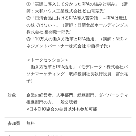
①「実際に導入して分かったRPAの強みと弱み」（講
師：大和ハウス工業株式会社 松山竜蔵氏）
②「日清食品におけるRPA導入苦労話 ～RPAは魔法
の杖ではない～」（講師：日清食品ホールディングス
株式会社 相羽毅一郎氏）
③「10万人の働き方改革とRPA活用」（講師：NECマ
ネジメントパートナー株式会社 中西律子氏）
＜トークセッション＞
「働き方改革とRPA活用」（モデレータ：株式会社パ
ソナマーケティング 取締役副社長執行役員 宮永祐
子）
対象
企業の経営者、人事部門、総務部門、ダイバーシティ
推進部門の方、一般公聴者
※日本CHO協会の会員以外も参加可能
参加費
無料