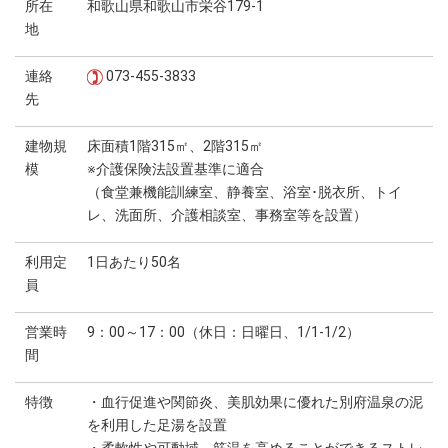
所在
和歌山県和歌山市栄谷179-1
地
連絡
073-455-3833
先
建物規
床面積1階315㎡、2階315㎡
模
※介護保険法設置基準に適合
（食堂兼機能訓練室、静養室、浴室･脱衣所、トイ
レ、洗面所、介護相談室、事務室等を設置）
利用定
1日あたり50名
員
営業時
9：00～17：00（休日：日曜日、1/1-1/2）
間
特徴
・血行促進や関節炎、美肌効果に優れた別府温泉の泥
を利用した足湯を設置