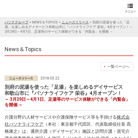
パソナグループ
>
NEWS＆TOPICS
>
ニュースリリース
>
別府の泥湯を使った「足
湯」を楽しめるデイサービス和歌山市に『パソナライフケア 栄谷』4月オープン！～
3月29日～4月1日、足湯等のサービス体験ができる「内覧会」を開催 ～
News＆Topics
一覧ページへ
2018.03.22
別府の泥湯を使った「足湯」を楽しめるデイサービス
和歌山市に『パソナライフケア 栄谷』4月オープン！
～ 3月29日～4月1日、足湯等のサービス体験ができる「内覧会」
を開催 ～
介護分野の人材サービスや介護保険サービス等を手掛ける
株式会
社パソナライフケア
（本社：東京都千代田区、代表取締役社長 髙
橋康之）は、通所介護（デイサービス）施設と訪問介護・居宅介