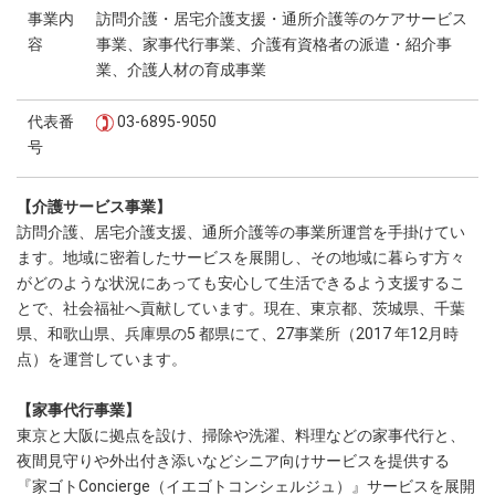
事業内
訪問介護・居宅介護支援・通所介護等のケアサービス
容
事業、家事代行事業、介護有資格者の派遣・紹介事
業、介護人材の育成事業
代表番
03-6895-9050
号
【介護サービス事業】
訪問介護、居宅介護支援、通所介護等の事業所運営を手掛けてい
ます。地域に密着したサービスを展開し、その地域に暮らす方々
がどのような状況にあっても安心して生活できるよう支援するこ
とで、社会福祉へ貢献しています。現在、東京都、茨城県、千葉
県、和歌山県、兵庫県の5 都県にて、27事業所（2017 年12月時
点）を運営しています。
【家事代行事業】
東京と大阪に拠点を設け、掃除や洗濯、料理などの家事代行と、
夜間見守りや外出付き添いなどシニア向けサービスを提供する
『家ゴトConcierge（イエゴトコンシェルジュ）』サービスを展開