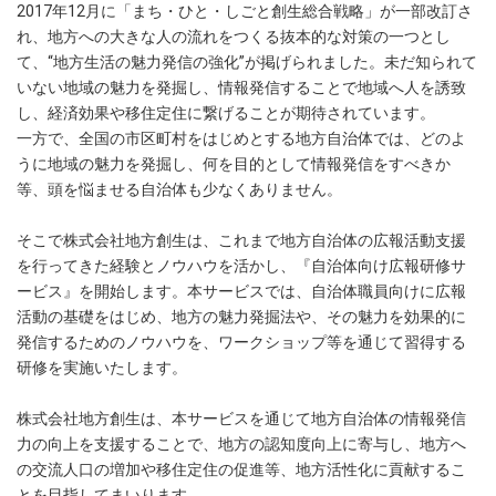
2017年12月に「まち・ひと・しごと創生総合戦略」が一部改訂さ
れ、地方への大きな人の流れをつくる抜本的な対策の一つとし
て、“地方生活の魅力発信の強化”が掲げられました。未だ知られて
いない地域の魅力を発掘し、情報発信することで地域へ人を誘致
し、経済効果や移住定住に繋げることが期待されています。
一方で、全国の市区町村をはじめとする地方自治体では、どのよ
うに地域の魅力を発掘し、何を目的として情報発信をすべきか
等、頭を悩ませる自治体も少なくありません。
そこで株式会社地方創生は、これまで地方自治体の広報活動支援
を行ってきた経験とノウハウを活かし、『自治体向け広報研修サ
ービス』を開始します。本サービスでは、自治体職員向けに広報
活動の基礎をはじめ、地方の魅力発掘法や、その魅力を効果的に
発信するためのノウハウを、ワークショップ等を通じて習得する
研修を実施いたします。
株式会社地方創生は、本サービスを通じて地方自治体の情報発信
力の向上を支援することで、地方の認知度向上に寄与し、地方へ
の交流人口の増加や移住定住の促進等、地方活性化に貢献するこ
とを目指してまいります。