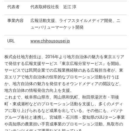
代表者
代表取締役社長 近江 淳
事業内容
広報活動支援、ライフスタイルメディア開発、ニ
ューバリューマーケット開発
URL
www.chihousousei.jp
株式会社地方創生は、2016年より地方自治体の魅力を東京エリア
で発信する広報支援サービス『東京広報分室サービス』を開始。
サービスでは民間企業での広報業務経験のある広報担当者が、東
京エリアで地方自治体の恒常的なプロモーション活動を行うほ
か、地方自治体の魅力を発信するオウンドメディアの開設など、
地方自治体の情報発信力向上を支援。
これまで、岐阜県山県市、岡山県和気町、秋田県湯沢市・羽後
町・東成瀬村などのプロモーション活動を支援し、多くのメディ
アに取り上げられるなど成果を出している。その他にも、パソナ
グループ各社と連携し、宮城県・石川県・愛知県のUIJターン事業
や高知県の農業担い手育成事業のプロモーション活動、鳥取市の
コンテンツメディア運用なども担っている。