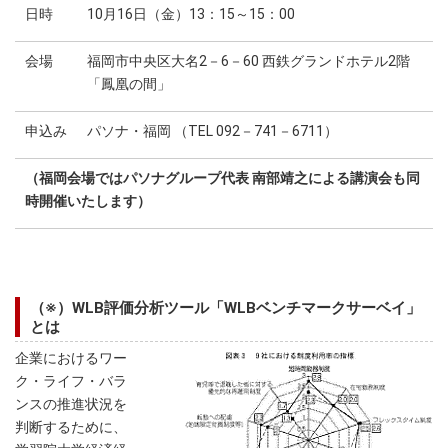
日時
10月16日（金）13：15～15：00
会場
福岡市中央区大名2－6－60 西鉄グランドホテル2階
「鳳凰の間」
申込み
パソナ・福岡 （TEL 092－741－6711）
（福岡会場ではパソナグループ代表 南部靖之による講演会も同
時開催いたします）
（※）WLB評価分析ツール「WLBベンチマークサーベイ」
とは
企業におけるワー
ク・ライフ・バラ
ンスの推進状況を
判断するために、