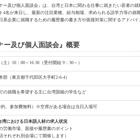
ナー及び個人面談会』は、台湾と日本に関わる仕事に就きたい若者の就
ト4名が来日し、最新の注目業種、給与相場、求められる語学力等の就
日系企業に就職するための履歴書の書き方や面接対策に関するアドバイ
ナー及び個人面談会』概要
日（土）10：00～16:30（受付開始 9：30～）
部（東京都千代田区大手町2-6-4）
での就職を希望する主に台湾国籍の学生など
前予約、参加費無料）※空席がある場合は当日入場可
:00／台湾における日本語人材の求人状況
の労働市場、面接や履歴書のポイント
語それぞれ別会場にて開催します）