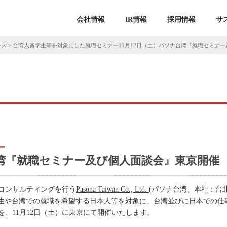
会社情報
IR情報
採用情報
サ
ース
>
台湾人留学生等を対象にした就職セミナー11月12日（土）パソナ台湾『就職セミナ
ー
台湾『就職セミナー及び個人面談会』東京開催
コンサルティングを行う
Pasona Taiwan Co., Ltd.
(パソナ台湾、本社：台北、台湾、
留学生や台湾での就職を希望する日本人等を対象に、台湾並びに日本での
、11月12日（土）に東京にて開催いたします。