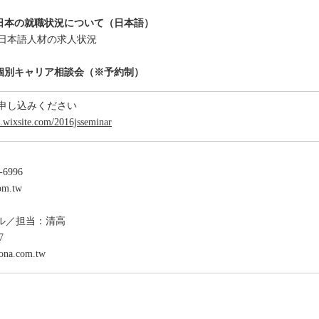
:30／日本の就職状況について（日本語）
日本語人材の求人状況
:30／個別キャリア相談会（※予約制）
お申し込みください
ob.wixsite.com/2016jsseminar
-6996
om.tw
ル／担当：清高
7
ona.com.tw