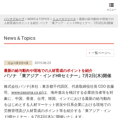
パソナグループ
>
NEWS＆TOPICS
>
ニュースリリース
>
最新の給与動向や現地での
人材育成のポイントを紹介 パソナ 「東アジア・インドHRセミナー」7月2日(木)開催
News＆Topics
一覧ページへ
2015.06.23
最新の給与動向や現地での人材育成のポイントを紹介
パソナ 「東アジア・インドHRセミナー」7月2日(木)開催
株式会社パソナ(本社：東京都千代田区、代表取締役社長 COO 佐藤
司、
www.pasona.co.jp
)は、海外進出を検討する企業担当者等を対
象に、中国、香港、台湾、韓国、インドにおける最新の給与動向
をはじめとする人材マーケット状況や日系企業における現地での
労務管理及び人材育成のポイント等を紹介する「東アジア・イン
ドHRセミナー」を7月2日(木)に開催いたします。