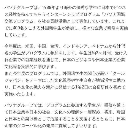
パソナグループは、1988年より海外の優秀な学生に日本でビジネ
ス経験を積んでもらうインターンシッププログラム「パソナ国際
交流プログラム」を社会貢献活動として実施しています。これま
でに400名をこえる外国籍学生が参加し、様々な企業で研修を実施
しています。
今年度は、米国、中国、台湾、インドネシア、ベトナムから計15
名の学生がプログラムに参加をします。学生は約2ヶ月間、受け入
れ企業での就業経験を通じて、日本のビジネスや日本企業の企業
文化等を実践的に学びます。
また今年度のプログラムでは、外国籍学生の関心が高い「クール
ジャパン」をテーマにした文化視察や学生自身が地域活性に携わ
り、日本文化の魅力を海外に発信する1泊2日の合宿研修を初めて
実施いたします。
パソナグループでは、プログラムに参加する学生が、研修を通じ
て日本企業や日本の社会、文化への理解を一層深め、将来、母国
と日本との架け橋として活躍することを支援するとともに、日本
企業のグローバル化の発展に貢献してまいります。