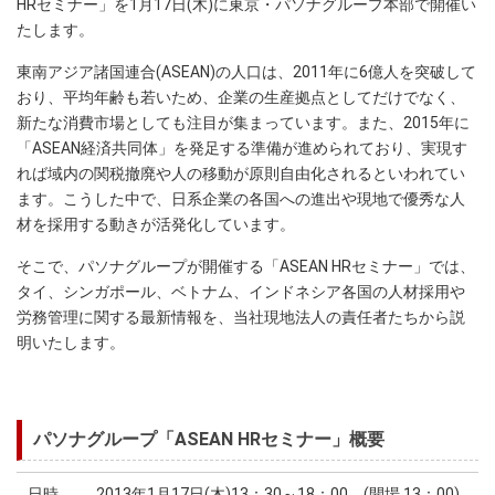
HRセミナー」を1月17日(木)に東京・パソナグループ本部で開催い
たします。
東南アジア諸国連合(ASEAN)の人口は、2011年に6億人を突破して
おり、平均年齢も若いため、企業の生産拠点としてだけでなく、
新たな消費市場としても注目が集まっています。また、2015年に
「ASEAN経済共同体」を発足する準備が進められており、実現す
れば域内の関税撤廃や人の移動が原則自由化されるといわれてい
ます。こうした中で、日系企業の各国への進出や現地で優秀な人
材を採用する動きが活発化しています。
そこで、パソナグループが開催する「ASEAN HRセミナー」では、
タイ、シンガポール、ベトナム、インドネシア各国の人材採用や
労務管理に関する最新情報を、当社現地法人の責任者たちから説
明いたします。
パソナグループ「ASEAN HRセミナー」概要
日時
2013年1月17日(木)13：30～18：00 (開場 13：00)