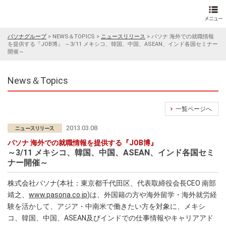
パソナグループ
>
NEWS＆TOPICS
>
ニュースリリース
>
パソナ 海外での就職情報
を提供する『JOB博』 ～3/11 メキシコ、韓国、中国、ASEAN、インド各国セミナー
開催～
News＆Topics
一覧ページへ
2013.03.08
パソナ 海外での就職情報を提供する『JOB博』
～3/11 メキシコ、韓国、中国、ASEAN、インド各国セミ
ナー開催～
株式会社パソナ(本社：東京都千代田区、代表取締役会長CEO 南部
靖之、
www.pasona.co.jp
)は、外国籍の方や海外留学・海外就労経
験を活かして、アジア・中南米で働きたい方を対象に、メキシ
コ、韓国、中国、ASEAN及びインドでの仕事情報やキャリアアド