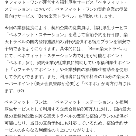
ネフィット・ワンが運営する福利厚生サービス「ベネフィット・
ステーション」において、ベネフィット・ワンの契約企業の従業
員向けサービス「Bene楽天トラベル」を開始いたします。
今回の業務提携により、契約企業の従業員は、福利厚生サービス
「ベネフィット・ステーション」を通じて宿泊予約を行う際、楽
天トラベルの国内登録施設約2万軒が提供する宿泊プランを割安で
予約できるようになります。具体的には、「Bene楽天トラベル」
にて、ベネフィット・ステーション内で利用が可能なポイント
「ベネポ」
、契約企業が従業員に補助している福利厚生ポイン
(※1)
ト「カフェテリアポイント」や企業独自の福利厚生補助金を使用
して予約ができます。また、利用者には宿泊料金の1%分の楽天ス
ーパーポイント(楽天会員登録が必要)と「ベネポ」が両方付与され
ます。
(※2)
ベネフィット・ワンは、「ベネフィット・ステーション」を福利
厚生サービスとして利用する企業会員約300万人に対し、国内最大
級の登録施設数を誇る楽天トラベルの豊富な宿泊プランの提供が
可能になり、当日の直前予約にも対応しているため、宿泊予約サ
ービスのさらなる利便性の向上につながります。