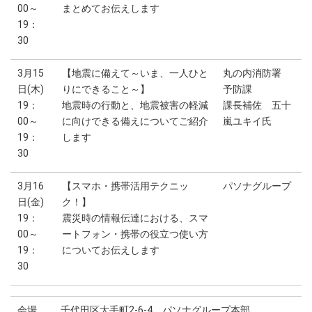
00～
まとめてお伝えします
19：
30
3月15
【地震に備えて～いま、一人ひと
丸の内消防署
日(木)
りにできること～】
予防課
19：
地震時の行動と、地震被害の軽減
課長補佐 五十
00～
に向けできる備えについてご紹介
嵐ユキイ氏
19：
します
30
3月16
【スマホ・携帯活用テクニッ
パソナグループ
日(金)
ク！】
19：
震災時の情報伝達における、スマ
00～
ートフォン・携帯の役立つ使い方
19：
についてお伝えします
30
会場
千代田区大手町2-6-4 パソナグループ本部