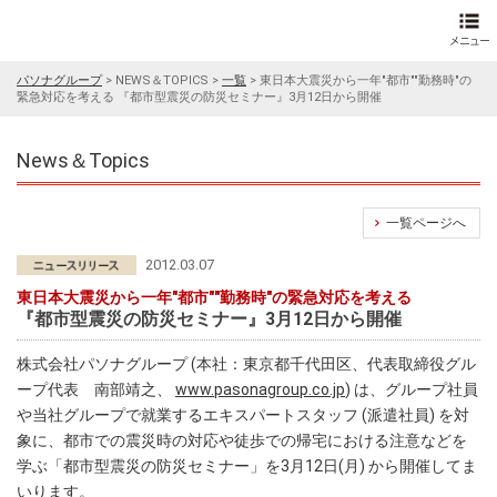
パソナグループ
>
NEWS＆TOPICS
>
一覧
>
東日本大震災から一年"都市""勤務時"の
緊急対応を考える 『都市型震災の防災セミナー』3月12日から開催
News＆Topics
一覧ページへ
2012.03.07
東日本大震災から一年"都市""勤務時"の緊急対応を考える
『都市型震災の防災セミナー』3月12日から開催
株式会社パソナグループ (本社：東京都千代田区、代表取締役グル
ープ代表 南部靖之、
www.pasonagroup.co.jp
) は、グループ社員
や当社グループで就業するエキスパートスタッフ (派遣社員) を対
象に、都市での震災時の対応や徒歩での帰宅における注意などを
学ぶ「都市型震災の防災セミナー」を3月12日(月) から開催してま
いります。